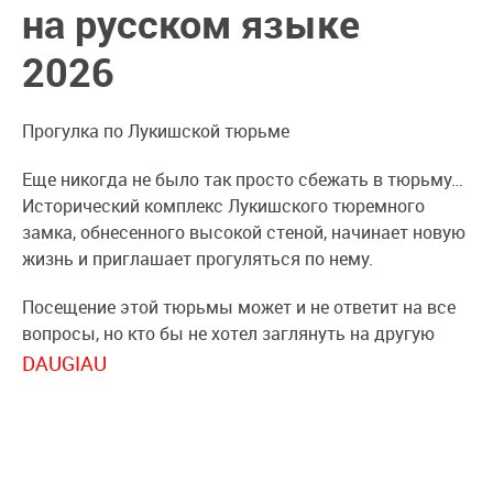
на русском языке
2026
Прогулка по Лукишской тюрьме
Еще никогда не было так просто сбежать в тюрьму…
Исторический комплекс Лукишского тюремного
замка, обнесенного высокой стеной, начинает новую
жизнь и приглашает прогуляться по нему.
Посещение этой тюрьмы может и не ответит на все
вопросы, но кто бы не хотел заглянуть на другую
сторону законности? Во время прогулки с нашим
DAUGIAU
профессиональным гидом-надзирателем Вы
познакомитесь с историей возникновения этого
архитектурного комплекса (который внесен в
архитектурное наследие Литвы), архитектурой и
повседневной жизнью заключенных.