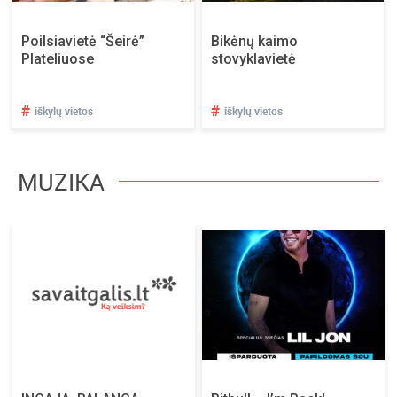
Poilsiavietė “Šeirė”
Bikėnų kaimo
Plateliuose
stovyklavietė
#
#
iškylų vietos
iškylų vietos
MUZIKA