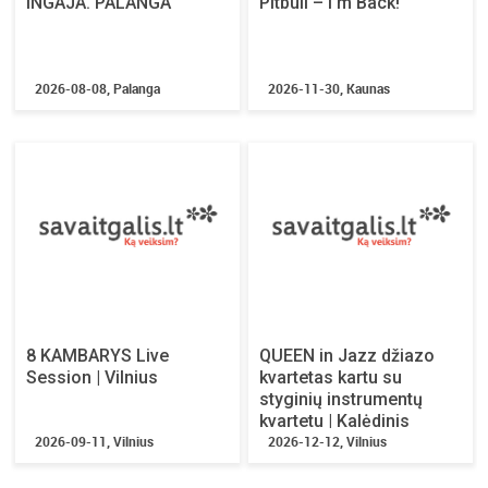
INGAJA. PALANGA
Pitbull – I’m Back!
2026-08-08, Palanga
2026-11-30, Kaunas
8 KAMBARYS Live
QUEEN in Jazz džiazo
Session | Vilnius
kvartetas kartu su
styginių instrumentų
kvartetu | Kalėdinis
2026-09-11, Vilnius
koncertas
2026-12-12, Vilnius