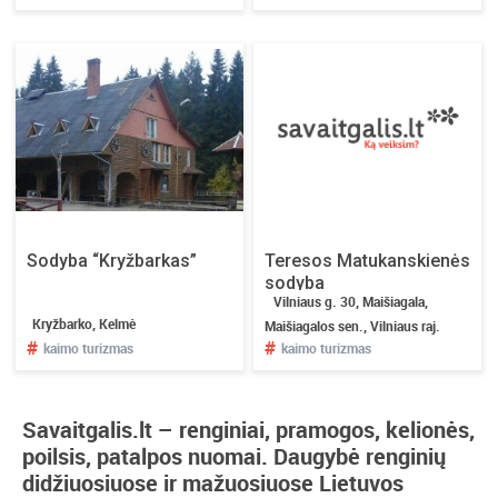
Sodyba “Kryžbarkas”
Teresos Matukanskienės
sodyba
Vilniaus g. 30, Maišiagala,
Kryžbarko, Kelmė
Maišiagalos sen., Vilniaus raj.
#
#
kaimo turizmas
kaimo turizmas
Savaitgalis.lt – renginiai, pramogos, kelionės,
poilsis, patalpos nuomai. Daugybė renginių
didžiuosiuose ir mažuosiuose Lietuvos