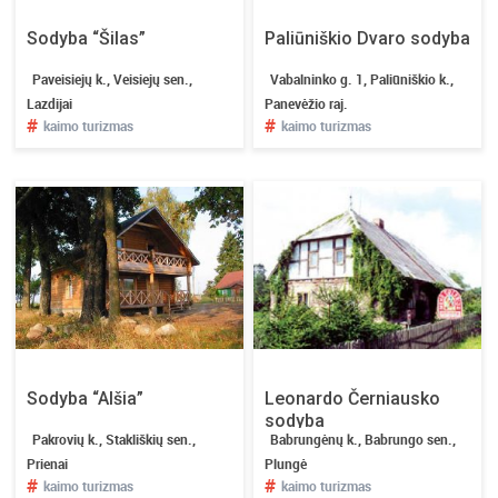
Sodyba “Šilas”
Paliūniškio Dvaro sodyba
Paveisiejų k., Veisiejų sen.,
Vabalninko g. 1, Paliūniškio k.,
Lazdijai
Panevėžio raj.
#
#
kaimo turizmas
kaimo turizmas
Sodyba “Alšia”
Leonardo Černiausko
sodyba
Pakrovių k., Stakliškių sen.,
Babrungėnų k., Babrungo sen.,
Prienai
Plungė
#
#
kaimo turizmas
kaimo turizmas