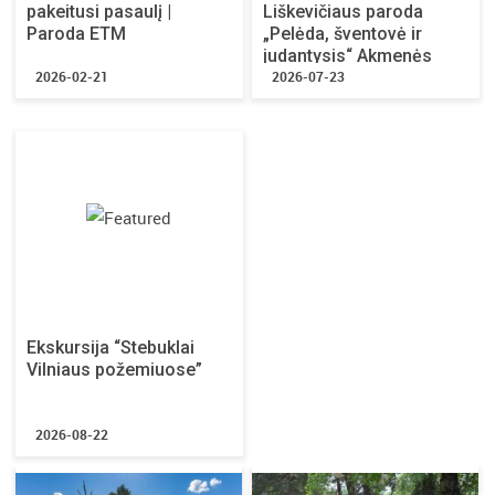
pakeitusi pasaulį |
Liškevičiaus paroda
Paroda ETM
„Pelėda, šventovė ir
judantysis“ Akmenės
2026-02-21
kultūros namuose
2026-07-23
Ekskursija “Stebuklai
Vilniaus požemiuose”
2026-08-22