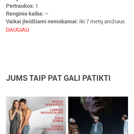
Pertraukos:
1
Renginio kalba: –
Vaikai įleidžiami nemokamai:
iki 7 metų amžiaus
imtinai (renginio vietoje pateikti amžių įrodantį
DAUGIAU
dokumentą)
Amžiaus cenzas:
nėra
Nuolaidos:
3 dienų abonementui taikoma 30%
nuolaida
Norėdami įsigyti 10 ir daugiau bilietų galite
kreiptis
vipklientai@bilietai.lt
JUMS TAIP PAT GALI PATIKTI