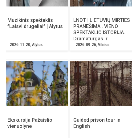
Muzikinis spektaklis
LNDT | LIETUVIŲ MIRTIES
”Laisvi drugeliai” | Alytus
PRANEŠIMAI. VIENO
SPEKTAKLIO ISTORIJA.
Dramaturgas ir
2026-11-20, Alytus
režisierius Karolis
2026-09-26, Vilnius
KAUPINIS
Ekskursija Pažaislio
Guided prison tour in
vienuolyne
English