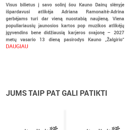
Visus bilietus į savo solinį šou Kauno Dainų slėnyje
išpardavusi atlikėja Adriana Ramonaitė-Adrina
gerbėjams turi dar vieną nuostabią naujieną. Viena
populiariausių jaunosios kartos pop muzikos atlikėjų
įgyvendins bene didžiausią karjeros svajonę
–
2027
metų vasario 13 dieną pasirodys Kauno „Žalgirio“
DAUGIAU
arenoje.
Pastarieji metai Adrinai tapo tikru proveržiu. Atlikėja
pristatė didžiulio populiarumo sulaukusį antrąjį albumą
„Karma“, sudrebino Klaipėdą ir tapo jauniausia areną
išpardavusia Lietuvos dainininke. Šią savaitę atlikėja
atskleidė, kad birželį vyksiantis šou Kauno Dainų slėnyje
JUMS TAIP PAT GALI PATIKTI
taip pat yra visiškai išparduotas, nors iki koncerto dar
liko pusantro mėnesio.
Reaktyviniu greičiu populiariausių jaunosios kartos
atlikėjų tarpe atsidūrusi Adrina savo pirmąjį singlą
pristatė prieš penkerius metus, o pirmąjį solinį šou