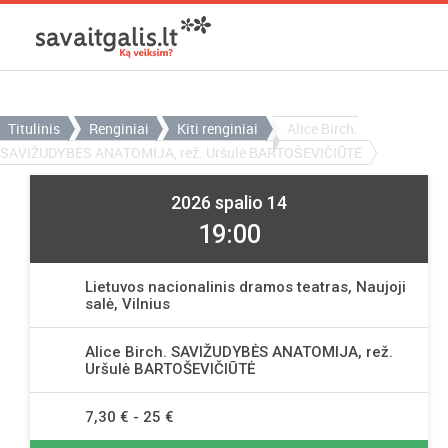
Titulinis
Renginiai
Kiti renginiai
Alice Birch.
SAVIŽUDYBĖS ANATOMIJA, rež. Uršulė BARTOŠEVIČIŪTĖ
2026 spalio 14
19:00
Lietuvos nacionalinis dramos teatras, Naujoji
salė, Vilnius
Alice Birch. SAVIŽUDYBĖS ANATOMIJA, rež.
Uršulė BARTOŠEVIČIŪTĖ
7,30 € - 25 €