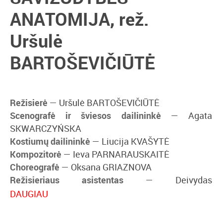
ANATOMIJA, rež.
Uršulė
BARTOŠEVIČIŪTĖ
Režisierė
— Uršulė BARTOŠEVIČIŪTĖ
Scenografė ir šviesos dailininkė
— Agata
SKWARCZYŃSKA
Kostiumų dailininkė
— Liucija KVAŠYTĖ
Kompozitorė
— Ieva PARNARAUSKAITĖ
Choreografė
— Oksana GRIAZNOVA
Režisieriaus asistentas
— Deivydas
VALENTA, Gustas RUPŠYS
DAUGIAU
Kostiumų dailininkės asistentas
— Izidorius
LIAUČIUS