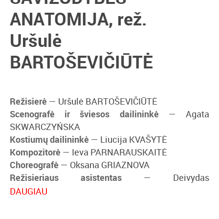
ANATOMIJA, rež.
Uršulė
BARTOŠEVIČIŪTĖ
Režisierė
— Uršulė BARTOŠEVIČIŪTĖ
Scenografė ir šviesos dailininkė
— Agata
SKWARCZYŃSKA
Kostiumų dailininkė
— Liucija KVAŠYTĖ
Kompozitorė
— Ieva PARNARAUSKAITĖ
Choreografė
— Oksana GRIAZNOVA
Režisieriaus asistentas
— Deivydas
VALENTA, Gustas RUPŠYS
DAUGIAU
Kostiumų dailininkės asistentas
— Izidorius
LIAUČIUS