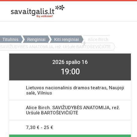
Titulinis
Renginiai
Kiti renginiai
Alice Birch.
SAVIŽUDYBĖS ANATOMIJA, rež. Uršulė BARTOŠEVIČIŪTĖ
2026 spalio 16
19:00
Lietuvos nacionalinis dramos teatras, Naujoji
salė, Vilnius
Alice Birch. SAVIŽUDYBĖS ANATOMIJA, rež.
Uršulė BARTOŠEVIČIŪTĖ
7,30 € - 25 €