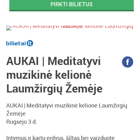
PIRKTI BILIETUS
AUKAI | Meditatyvi
muzikinė kelionė
Laumžirgių Žemėje
AUKAI | Meditatyvi muzikinė kelionė Laumžirgių
Žemėje
Rugsėjo 3 d.
Intymus ir kartu erdvus, šiltas bei vaizduotę