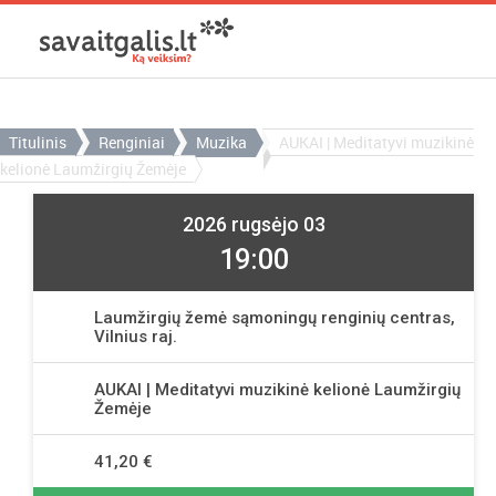
Titulinis
Renginiai
Muzika
AUKAI | Meditatyvi muzikinė
kelionė Laumžirgių Žemėje
2026 rugsėjo 03
19:00
Laumžirgių žemė sąmoningų renginių centras,
Vilnius raj.
AUKAI | Meditatyvi muzikinė kelionė Laumžirgių
Žemėje
41,20 €