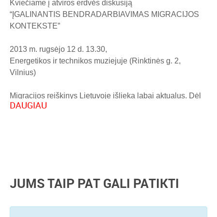
Kviečiame į atviros erdvės diskusiją
“ĮGALINANTIS BENDRADARBIAVIMAS MIGRACIJOS
KONTEKSTE”
2013 m. rugsėjo 12 d. 13.30,
Energetikos ir technikos muziejuje (Rinktinės g. 2,
Vilnius)
Migracijos reiškinys Lietuvoje išlieka labai aktualus. Dėl
DAUGIAU
jos keliamų iššūkių visuomenėje neišvengiamai auga
poreikis kurti ir vykdyti kompleksines prevencijos ir
pagalbos programas vaikams, jaunimui ir išvykstančiųjų
šeimoms.
Lietuvoje daugėja šeimų ir jaunų žmonių, gyvenančių per
JUMS TAIP PAT GALI PATIKTI
atstumą.
Permainos paliečia visą šeimą, tačiau jautriausiai į
pokyčius šeimoje reaguoja vaikai, kurie dar negali patys