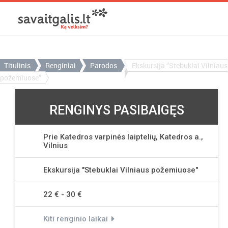
Titulinis
Renginiai
Parodos
Ekskursija “Stebuklai Vilniaus
požemiuose”
RENGINYS PASIBAIGĘS
Prie Katedros varpinės laiptelių, Katedros a.,
Vilnius
Ekskursija "Stebuklai Vilniaus požemiuose"
22 € - 30 €
Kiti renginio laikai