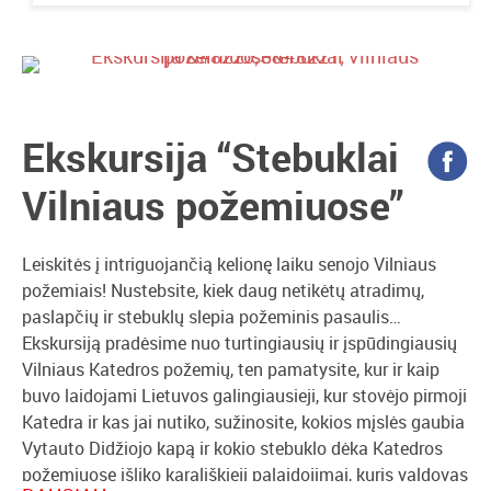
Ekskursija “Stebuklai
Vilniaus požemiuose”
Leiskitės į intriguojančią kelionę laiku senojo Vilniaus
požemiais! Nustebsite, kiek daug netikėtų atradimų,
paslapčių ir stebuklų slepia požeminis pasaulis…
Ekskursiją pradėsime nuo turtingiausių ir įspūdingiausių
Vilniaus Katedros požemių, ten pamatysite, kur ir kaip
buvo laidojami Lietuvos galingiausieji, kur stovėjo pirmoji
Katedra ir kas jai nutiko, sužinosite, kokios mįslės gaubia
Vytauto Didžiojo kapą ir kokio stebuklo dėka Katedros
požemiuose išliko karališkieji palaidojimai, kuris valdovas