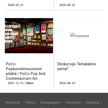
2026-02-21
2026-08-22
PoCo
Ekskursija “Antakalnio
Popkunstimuuseumi
perlai”
piletid / PoCo Pop And
Contemporary Art
Museum tickets
2027-12-31, Tallinn
2026-08-23
Renginiai
Poilsis
Draugaujam?
Kontaktai
Reklama