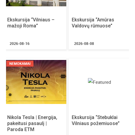
Bilietus į ekskursiją galite įsigyti čia:
https://www.vividvilnius.lt/ekskursijos-
Ekskursija “Vilniaus –
Ekskursija “Amūras
pavieniams/stebuklai-vilniaus-pozemiuose/
mažoji Roma”
Valdovų rūmuose”
Daugiau informacijos: www.vividvilnius.lt arba tel. +370
677 24824.
2026-08-16
2026-08-08
Nikola Tesla | Energija,
Ekskursija “Stebuklai
pakeitusi pasaulį |
Vilniaus požemiuose”
Paroda ETM