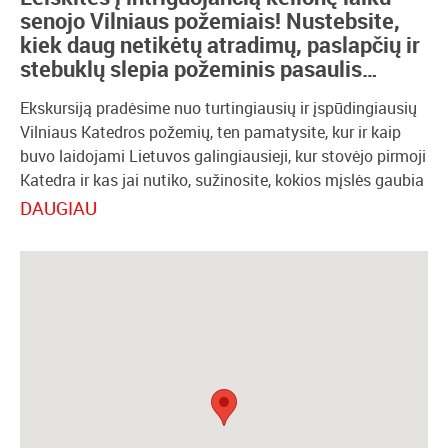
senojo Vilniaus požemiais! Nustebsite,
kiek daug netikėtų atradimų, paslapčių ir
stebuklų slepia požeminis pasaulis…
Ekskursiją pradėsime nuo turtingiausių ir įspūdingiausių
Vilniaus Katedros požemių, ten pamatysite, kur ir kaip
buvo laidojami Lietuvos galingiausieji, kur stovėjo pirmoji
Katedra ir kas jai nutiko, sužinosite, kokios mįslės gaubia
Vytauto Didžiojo kapą ir kokio stebuklo dėka Katedros
DAUGIAU
požemiuose išliko karališkieji palaidojimai, kuris valdovas
Katedros požemiuose “paliko” savo širdį ir kur paslėptos
karališkosios brangenybės. Turėsite išskirtinę galimybę
savo akimis pamatyti seniausią freską Lietuvoje bei
išgirsti neįtikėtiną jos atradimo istoriją. Na, ir be abejo,
aplankysite legendinės gražuolės Barboros Radvilaitės
amžino poilsio vietą, sužinosite, kaip iš tiesų atrodė
gražiausia XVI a. Europos moteris ir kas pasiglemžė
karalienės gyvybę.