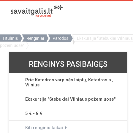
Titulinis
Renginiai
Parodos
Ekskursija “Stebuklai Vilniaus
požemiuose”
RENGINYS PASIBAIGĘS
Prie Katedros varpinės laiptų, Katedros a.,
Vilnius
Ekskursija "Stebuklai Vilniaus požemiuose"
5 € - 8 €
Kiti renginio laikai