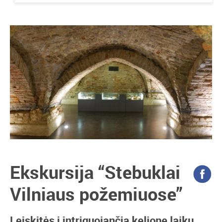
Ekskursija “Stebuklai
Vilniaus požemiuose”
Leiskitės į intriguojančią kelionę laiku