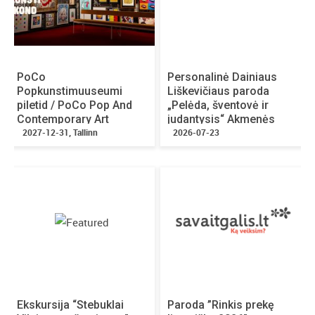
677 24824.
PoCo
Personalinė Dainiaus
Popkunstimuuseumi
Liškevičiaus paroda
piletid / PoCo Pop And
„Pelėda, šventovė ir
Contemporary Art
judantysis“ Akmenės
Museum tickets
2027-12-31, Tallinn
kultūros namuose
2026-07-23
Ekskursija “Stebuklai
Paroda ”Rinkis prekę