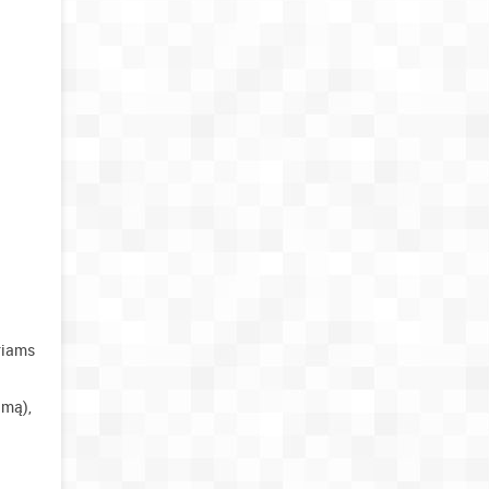
riams
imą),