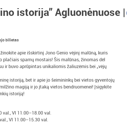
ino istorija” Agluonėnuose |
jo bilietas
užinokite apie išskirtinį Jono Genio vėjinį malūną, kuris
vo plačiais sparnų mostais! Šis malūnas, žinomas dėl
su ir buvo aprūpintas unikaliomis žaliuzėmis bei „vėjų
ę istoriją, bet ir apie jo šeimininkų bei vietos gyventojų
 milžino magiją ir jo įtaką vietos bendruomenei! Įsigykite
nkių istoriją!
0 val., VI 11.00–18.00 val.
val., VI 11.00–15.30 val.