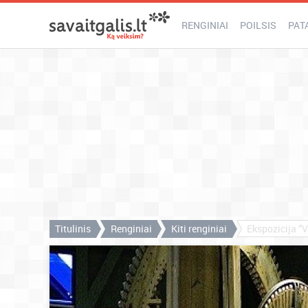
RENGINIAI
POILSIS
PAT
Titulinis
Renginiai
Kiti renginiai
Ekspozicija ”V