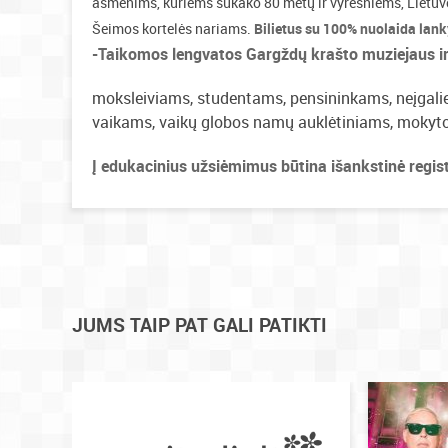
asmenims, kuriems sukako 80 metų ir vyresniems, Lietuv
Šeimos kortelės nariams.
Bilietus su 100% nuolaida lank
-Taikomos lengvatos
Gargždų krašto muziejaus i
moksleiviams, studentams, pensininkams, neįgali
vaikams, vaikų globos namų auklėtiniams, mokyto
Į edukacinius užsiėmimus būtina išankstinė regist
JUMS TAIP PAT GALI PATIKTI