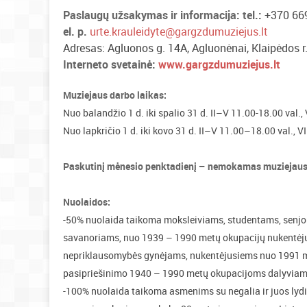
Paslaugų užsakymas ir informacija: tel.:
+370 66
el. p.
urte.krauleidyte@gargzdumuziejus.lt
Adresas: Agluonos g. 14A, Agluonėnai, Klaipėdos r
Interneto svetainė:
www.gargzdumuziejus.lt
Muziejaus darbo laikas:
Nuo balandžio 1 d. iki spalio 31 d. II–V 11.00-18.00 val.,
Nuo lapkričio 1 d. iki kovo 31 d. II–V 11.00–18.00 val., V
Paskutinį mėnesio penktadienį – nemokamas muziejaus
Nuolaidos:
-50% nuolaida taikoma moksleiviams, studentams, senjor
savanoriams, nuo 1939 – 1990 metų okupacijų nukentėju
nepriklausomybės gynėjams, nukentėjusiems nuo 1991 m.
pasipriešinimo 1940 – 1990 metų okupacijoms dalyviam
-100% nuolaida taikoma asmenims su negalia ir juos ly