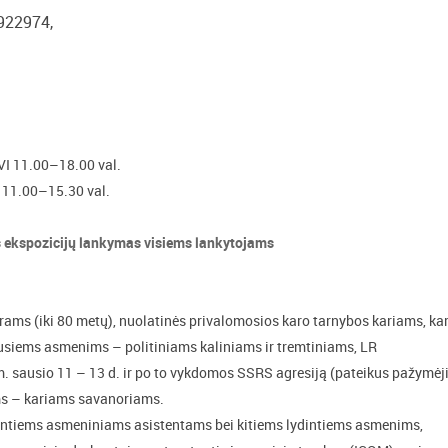
922974,
.
 VI 11.00–18.00 val.
I 11.00–15.30 val.
 ekspozicijų lankymas visiems lankytojams
ams (iki 80 metų), nuolatinės privalomosios karo tarnybos kariams, ka
siems asmenims – politiniams kaliniams ir tremtiniams, LR
 sausio 11 – 13 d. ir po to vykdomos SSRS agresiją (pateikus pažymėj
s – kariams savanoriams.
dintiems asmeniniams asistentams bei kitiems lydintiems asmenims,