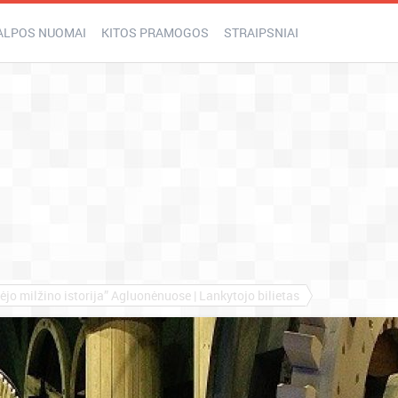
ALPOS NUOMAI
KITOS PRAMOGOS
STRAIPSNIAI
ėjo milžino istorija” Agluonėnuose | Lankytojo bilietas