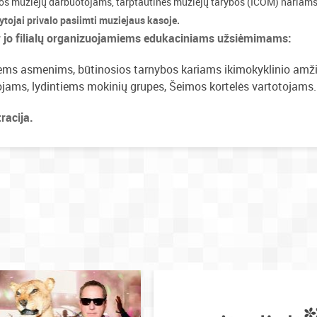
os muziejų darbuotojams, tarptautinės muziejų tarybos (ICOM) nariams
ytojai privalo pasiimti muziejaus kasoje.
r jo filialų organizuojamiems edukaciniams užsiėmimams:
ems asmenims, būtinosios tarnybos kariams ikimokyklinio amž
jams, lydintiems mokinių grupes, Šeimos kortelės vartotojams.
racija.