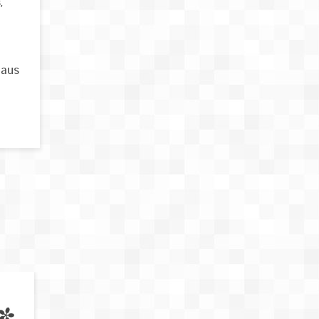
,
iaus