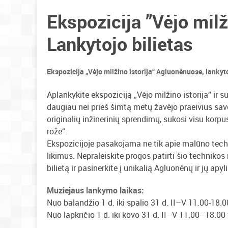
Ekspozicija ”Vėjo milž
Lankytojo bilietas
Ekspozicija „Vėjo milžino istorija“ Agluonėnuose, lankyto
Aplankykite ekspoziciją „Vėjo milžino istorija“ ir s
daugiau nei prieš šimtą metų žavėjo praeivius sa
originalių inžinerinių sprendimų, sukosi visu korpu
rože“.
Ekspozicijoje pasakojama ne tik apie malūno technin
likimus. Nepraleiskite progos patirti šio technikos
bilietą ir pasinerkite į unikalią Agluonėnų ir jų apyli
Muziejaus lankymo laikas:
Nuo balandžio 1 d. iki spalio 31 d. II–V 11.00-18.0
Nuo lapkričio 1 d. iki kovo 31 d. II–V 11.00–18.00 