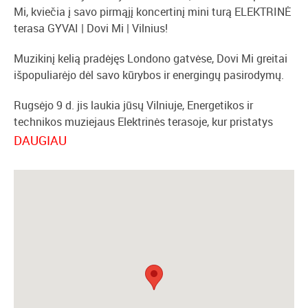
Mi, kviečia į savo pirmąjį koncertinį mini turą ELEKTRINĖ
terasa GYVAI | Dovi Mi | Vilnius!
Muzikinį kelią pradėjęs Londono gatvėse, Dovi Mi greitai
išpopuliarėjo dėl savo kūrybos ir energingų pasirodymų.
Rugsėjo 9 d. jis laukia jūsų Vilniuje, Energetikos ir
technikos muziejaus Elektrinės terasoje, kur pristatys
savo naujausius kūrinius bei jau puikiai klausytojams
DAUGIAU
pažįstamas dainas.
Nepraleiskite progos išgirsti šį sparčiai kylantį atlikėją
gyvai ir pasimėgauti muzika kartu!
Data: rugsėjo 9 d.
Laikas: 19.30 val.
Bilietai: https://bit.ly/3T4pWvM
Bilietus platina Bilietai.lt