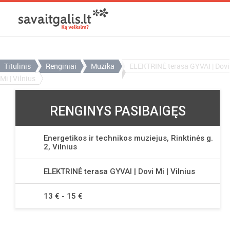
Titulinis
Renginiai
Muzika
ELEKTRINĖ terasa GYVAI | Dovi
Mi | Vilnius
RENGINYS PASIBAIGĘS
Energetikos ir technikos muziejus, Rinktinės g.
2, Vilnius
ELEKTRINĖ terasa GYVAI | Dovi Mi | Vilnius
13 € - 15 €