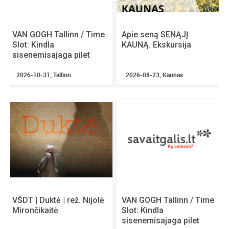
Nepraleisk renginio, kuris gali pakeisti tavo
finansinę trajektoriją.
????
VAN GOGH Tallinn / Time
Įsigyk bilietą dabar
ir rezervuok savo vietą
Apie seną SENĄJĮ
Slot: Kindla
KAUNĄ. Ekskursija
tarp žmonių, kurie juda į priekį.
sisenemisajaga pilet
????️ Forum Pass
2026-10-31, Tallinn
2026-08-23, Kaunas
Bazinis bilietas dalyvauti konferencijoje.
✔️ Pagrindinių salių pranešimai
✔️ Investicijų mugės erdvė
????️ Experience Pass
Daugiau turinio ir gilesnė patirtis.
✔️ Pagrindinių salių pranešimai
✔️ Investicijų mugės erdvė
✔️ Galimybė dalyvauti workshop’uose (be
prioriteto – vietos skiriamos po Premium /
VŠDT | Duktė | rež. Nijolė
VAN GOGH Tallinn / Time
Mirončikaitė
Slot: Kindla
Executive)
sisenemisajaga pilet
✔️ Pranešimų įrašai (Alfa salė)