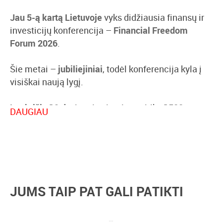
Jau 5-ą kartą Lietuvoje
vyks didžiausia finansų ir
investicijų konferencija –
Financial Freedom
Forum 2026
.
Šie metai –
jubiliejiniai
, todėl konferencija kyla į
visiškai naują lygį.
Lapkričio 19 d.
vienoje vietoje susitiks
1500+
DAUGIAU
dalyvių, 70+ pranešėjų ir 30+ investicijų galimybių
.
Tai ne tik konferencija – tai erdvė, kur priimami
sprendimai, kurie keičia finansinę ateitį.
Kas tavęs laukia šiemet?
JUMS TAIP PAT GALI PATIKTI
3 pagrindinės pranešimų salės
4 praktinių dirbtuvių erdvės
4 asmeninių susitikimų su ekspertais zonos