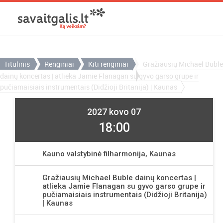
Titulinis
Renginiai
Kiti renginiai
Gražiausių Michael Buble
dainų koncertas | atlieka Jamie Flanagan su gyvo garso grupe ir
pučiamaisiais instrumentais (Didžioji Britanija) | Kaunas
2027 kovo 07
18:00
Kauno valstybinė filharmonija, Kaunas
Gražiausių Michael Buble dainų koncertas |
atlieka Jamie Flanagan su gyvo garso grupe ir
pučiamaisiais instrumentais (Didžioji Britanija)
| Kaunas