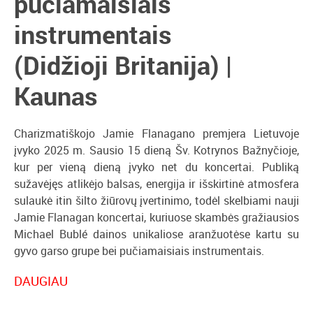
pučiamaisiais
instrumentais
(Didžioji Britanija) |
Kaunas
Charizmatiškojo Jamie Flanagano premjera Lietuvoje
įvyko
2025 m. Sausio 15 dien
ą Šv. Kotrynos Bažnyčioje,
kur per vieną dieną įvyko net du koncertai. Publiką
sužavėjęs atlikėjo balsas, energija ir išskirtinė atmosfera
sulaukė itin šilto žiūrovų įvertinimo, todėl skelbiami nauji
Jamie Flanagan koncertai, kuriuose skambės gražiausios
Michael Bublé dainos unikaliose aranžuotėse kartu su
gyvo garso grupe bei pučiamaisiais instrumentais.
DAUGIAU
Gražiausių Michael Bublé dainų koncerto atmosfera
ypatinga
– nuo skoningai parinkto repertuaro
iki