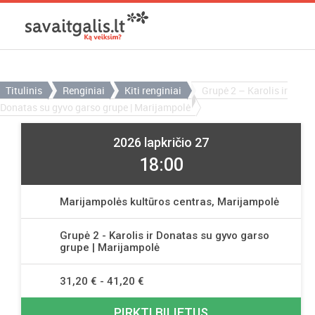
Titulinis
Renginiai
Kiti renginiai
Grupė 2 – Karolis ir
Donatas su gyvo garso grupe | Marijampolė
2026 lapkričio 27
18:00
Marijampolės kultūros centras, Marijampolė
Grupė 2 - Karolis ir Donatas su gyvo garso
grupe | Marijampolė
31,20 € - 41,20 €
PIRKTI BILIETUS