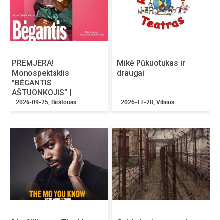
Amžiaus cenzas:
nėra
Nuolaidos:
netaikomos
Renginio organizatorius pasilieka teisę keisti
bilietų kainas.
PREMJERA!
Mikė Pūkuotukas ir
Monospektaklis
draugai
”BĖGANTIS
AŠTUONKOJIS” |
Birštonas
2026-09-25, Birštonas
2026-11-28, Vilnius