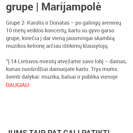
grupe | Marijampolė
Grupė 2- Karolis ir Donatas – po galingų areninių
10 metų veiklos koncertų, kartu su gyvo garso
grupe, kviečia į dar vieną jausmingai skambią
muzikos kelionę arčiau ištikimų klausytojų.
“Į 14 Lietuvos miestų atvežame savo lobį – dainas,
kurias nuoširdžiai dainuojate kartu. Trys mums
šventi dalykai: muzika, balsai ir publika vienoje
erdvėje susilies į meilę scenai.
DAUGIAU
Nuo spalio 15 d. aplankysim Radviliškio, Utenos,
Jonavos, Rokiškio, Tauragės, Telšių, Plungės,
Vilkaviškio, Marijampolės, Jurbarko, Alytaus,
Birštono, Šiaulių, Kauno gerbėjus.”
JUMS TAIP PAT GALI PATIKTI