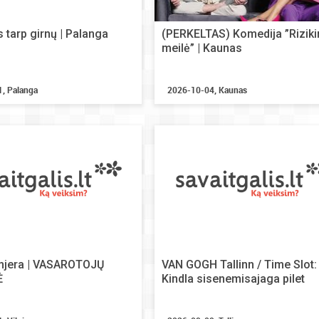
 tarp girnų | Palanga
(PERKELTAS) Komedija ”Rizik
meilė” | Kaunas
, Palanga
2026-10-04, Kaunas
jera | VASAROTOJŲ
VAN GOGH Tallinn / Time Slot:
Ė
Kindla sisenemisajaga pilet