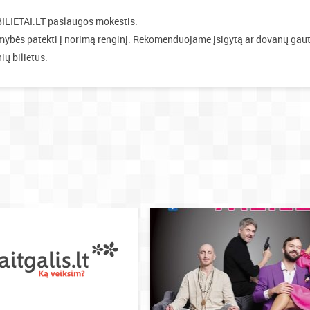
BILIETAI.LT paslaugos mokestis.
mybės patekti į norimą renginį. Rekomenduojame įsigytą ar dovanų gau
ių bilietus.