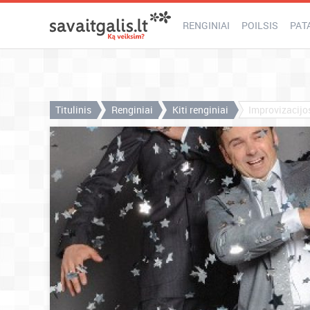
RENGINIAI
POILSIS
PAT
Titulinis
Renginiai
Kiti renginiai
Improvizacij