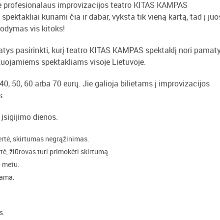
e profesionalaus improvizacijos teatro KITAS KAMPAS
pektakliai kuriami čia ir dabar, vyksta tik vieną kartą, tad į juo
irodymas vis kitoks!
patys pasirinkti, kurį teatro KITAS KAMPAS spektaklį nori pamaty
zuojamiems spektakliams visoje Lietuvoje.
0, 50, 60 arba 70 eurų. Jie galioja bilietams į improvizacijos
s.
įsigijimo dienos.
ertė, skirtumas negrąžinimas.
ė, žiūrovas turi primokėti skirtumą.
o metu.
iama.
s.