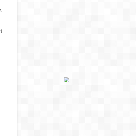
s
ti –