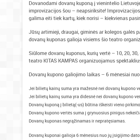
Dovanodami dovanų kuponą į vienintelio Lietuvoj
improvizacijos šou – neapsiriksite! Improvizacijos s
galima eiti tiek kartų, kiek norisi – kiekvienas pas
Jūsų artimieji, draugai, giminės ar kolegos galės 
dovanų kuponas galioja visiems šio teatro organi
Siūlome dovanų kuponus, kurių vertė – 10, 20, 30, 4
teatro KITAS KAMPAS organizuojamus spektakliu
Dovanų kupono galiojimo laikas – 6 mėnesiai nuo 
Jei bilietų kainų suma yra mažesnė nei dovanų kupono v
Jei bilietų kainų suma yra didesnė nei dovanų kupono vert
Dovanų kuponą į bilietą(-us) būtina iškeisti vieno pirkim
Dovanų kupono vertės suma į grynuosius pinigus nekeič
Dovanų kuponas negrąžinamas ir nepratęsiamas.
Dovanų kuponai galioja 6 mėnesius nuo jų įsigijimo dato