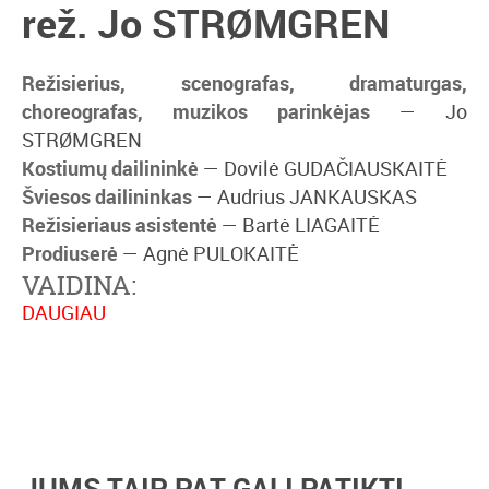
rež. Jo STRØMGREN
Režisierius, scenografas, dramaturgas,
choreografas, muzikos parinkėjas
— Jo
STRØMGREN
Kostiumų dailininkė
— Dovilė GUDAČIAUSKAITĖ
Šviesos dailininkas
— Audrius JANKAUSKAS
Režisieriaus asistentė
— Bartė LIAGAITĖ
Prodiuserė
— Agnė PULOKAITĖ
VAIDINA:
DAUGIAU
Kęstutis CICĖNAS
Augustė POCIŪTĖ
Rytis SALADŽIUS
Rimantė VALIUKAITĖ
Aistė ZABOTKAITĖ
JUMS TAIP PAT GALI PATIKTI