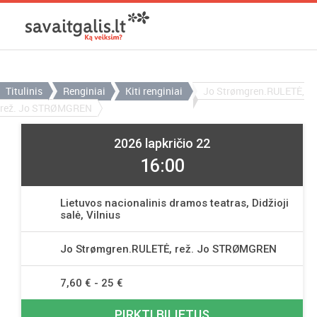
Titulinis
Renginiai
Kiti renginiai
Jo Strømgren.RULETĖ,
rež. Jo STRØMGREN
2026 lapkričio 22
16:00
Lietuvos nacionalinis dramos teatras, Didžioji
salė, Vilnius
Jo Strømgren.RULETĖ, rež. Jo STRØMGREN
7,60 € - 25 €
PIRKTI BILIETUS