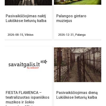
Prisiminimais dalinasi : Eimantas Bareikis, Vesta
Šumilovaitė, Vaidotas Žitkus
Pasivaikščiojimas naktį
Palangos gintaro
Lukiškėse lietuvių kalba
muziejus
2026-08-15, Vilnius
2026-12-31, Palanga
Spektaklis žmonėms nuo 4 metų
Spektaklio trukmė – 60 min.
Pastatymo rėmėja – LR Kultūros ministerija
1
FIESTA FLAMENCA –
Pasivaikščiojimas dieną
teatralizuotas ispaniškos
Lukiškėse lietuvių kalba
muzikos ir šokio