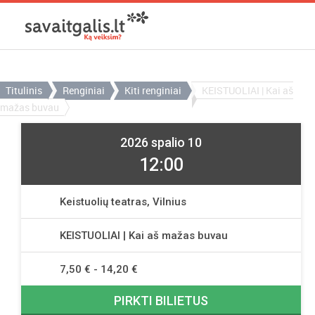
Titulinis
Renginiai
Kiti renginiai
KEISTUOLIAI | Kai aš
mažas buvau
2026 spalio 10
12:00
Keistuolių teatras, Vilnius
KEISTUOLIAI | Kai aš mažas buvau
7,50 € - 14,20 €
PIRKTI BILIETUS