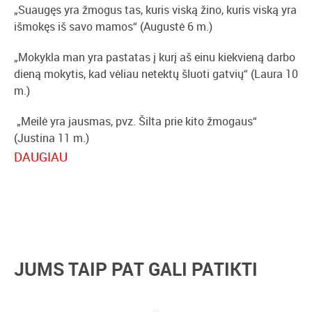
„Suaugęs yra žmogus tas, kuris viską žino, kuris viską yra
išmokęs iš savo mamos“ (Augustė 6 m.)
„Mokykla man yra pastatas į kurį aš einu kiekvieną darbo
dieną mokytis, kad vėliau netektų šluoti gatvių“ (Laura 10
m.)
„Meilė yra jausmas, pvz. Šilta prie kito žmogaus“
(Justina 11 m.)
DAUGIAU
„Teatras man yra linksma ir įdomi pasaka, kurios nereikia
pačiai skaityti“ (Kamilė 13 m.)
„Kai mes buvom maži, mus supo labai keistas pasaulis.
Aplinkui visi buvo tokie dideli ir kažko iš mūsų norėjo. Kai
truputėlį paaugom, pradėjom lankyti mokyklą.
JUMS TAIP PAT GALI PATIKTI
Ten patyrėm pačių įvairiausių dalykų: draugystę, meilę,
išdavystę, džiaugsmą ir pavydą.