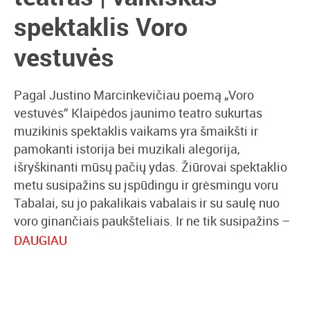
spektaklis Voro
vestuvės
Pagal Justino Marcinkevičiau poemą „Voro
vestuvės“ Klaipėdos jaunimo teatro sukurtas
muzikinis spektaklis vaikams yra šmaikšti ir
pamokanti istorija bei muzikali alegorija,
išryškinanti mūsų pačių ydas. Žiūrovai spektaklio
metu susipažins su įspūdingu ir grėsmingu voru
Tabalai, su jo pakalikais vabalais ir su saulę nuo
voro ginančiais paukšteliais. Ir ne tik susipažins –
visa publika, tiek vaikai, tiek jų tėveliai galės ir
DAUGIAU
patys dalyvauti grumtynėse ir kovoje dėl saulės.
Spektaklis „Voro vestuvės“ išsiskiria netikėtais
scenografijos sprendimais. Aktoriai kostiumus ir rekvizitą