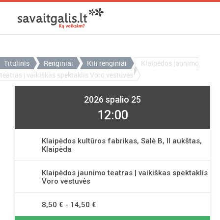
Titulinis
Renginiai
Kiti renginiai
Klaipėdos jaunimo
teatras | vaikiškas spektaklis Voro vestuvės
2026 spalio 25
12:00
Klaipėdos kultūros fabrikas, Salė B, II aukštas,
Klaipėda
Klaipėdos jaunimo teatras | vaikiškas spektaklis
Voro vestuvės
8,50 € - 14,50 €