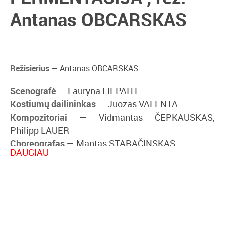
Antanas OBCARSKAS
Režisierius
— Antanas OBCARSKAS
Scenografė
— Lauryna LIEPAITĖ
Kostiumų dailininkas
— Juozas VALENTA
Kompozitoriai
— Vidmantas ČEPKAUSKAS,
Philipp LAUER
Choreografas
— Mantas STABAČINSKAS
DAUGIAU
Vaizdo projekcijų autorius
— Ričard ŽIGIS
Šviesos dailininkas
— Dainius URBONIS
Režisieriaus asistentas
— Deivydas VALENTA
Prodiuserė
— Lukrecija GUŽAUSKAITĖ
Vaidina