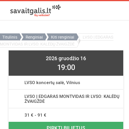
Titulinis
Renginiai
Kiti renginiai
LVSO | EDGARAS
MONTVIDAS IR LVSO: KALĖDŲ ŽVAIGŽDĖ
2026 gruodžio 16
19:00
LVSO koncertų salė, Vilnius
LVSO | EDGARAS MONTVIDAS IR LVSO: KALĖDŲ
ŽVAIGŽDĖ
31 € - 91 €
PIRKTI BILIETUS