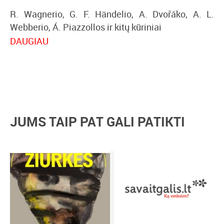
R. Wagnerio, G. F. Händelio, A. Dvořáko, A. L.
Webberio, Á. Piazzollos ir kitų kūriniai
DAUGIAU
Edgaras Montvidas, tenoras
Berniukų ir jaunuolių choras „Dagilėlis“ (meno
vadovas ir dirigentas Remigijus Adomaitis)
Lietuvos valstybinis simfoninis orkestras
Dirigentas Gintaras Rinkevičius
JUMS TAIP PAT GALI PATIKTI
Vienas žymiausių Lietuvos tenorų Edgaras
Montvidas ir Lietuvos valstybinis simfoninis
orkestras, diriguojamas meno vadovo ir vyr.
dirigento maestro Gintaro Rinkevičiaus, kviečia
patirti šv. Kalėdų laukimo stebuklą su naujausia
savo programa „Kalėdų žvaigždė“. Įspūdinga
simfoninė kelionė nuo sakralių baroko šedevrų iki
šiuolaikinių kalėdinių kūrinių – puiki dovana sau ir