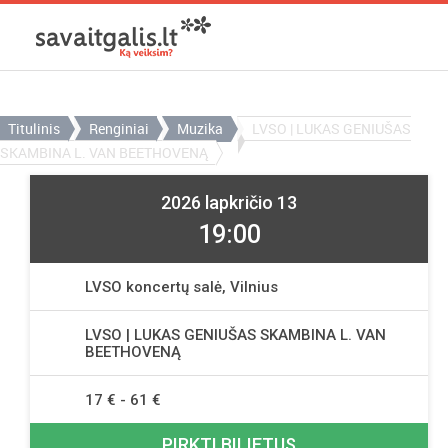
Titulinis
Renginiai
Muzika
LVSO | LUKAS GENIUŠAS
SKAMBINA L. VAN BEETHOVENĄ
2026 lapkričio 13
19:00
LVSO koncertų salė, Vilnius
LVSO | LUKAS GENIUŠAS SKAMBINA L. VAN
BEETHOVENĄ
17 € - 61 €
PIRKTI BILIETUS