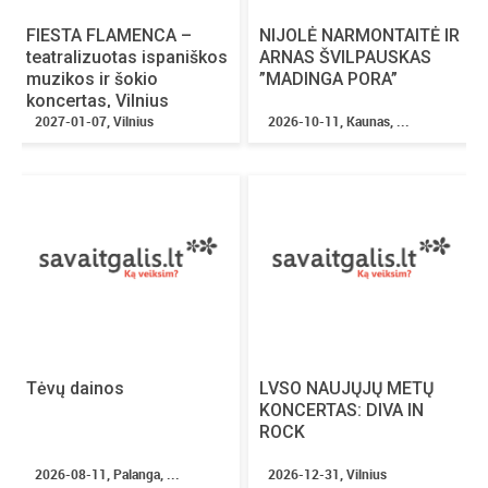
Tikėtina, jog kitąmet įvyksiantis grupės turas “Po 20
FIESTA FLAMENCA –
NIJOLĖ NARMONTAITĖ IR
metų” taps vienu ryškiausių pastarojo meto muzikinių
teatralizuotas ispaniškos
ARNAS ŠVILPAUSKAS
įvykių šalyje.
„Labai norėčiau”, „Kaltas ruduo”, „Sukasi
muzikos ir šokio
”MADINGA PORA”
ratu”, „Ša la la”, „Kelyje” ir daugybė kitų per ilgą laiką
koncertas, Vilnius
2027-01-07, Vilnius
2026-10-11, Kaunas, ...
gerbėjų nepamirštų hitų sugrąžins turo klausytojus į
idealizmo kupiną devintąjį dešimtmetį
, kai pirmuosius
žingsnius žengė jauna Lietuvos valstybė ir kai 1992
metais susikūrė „Naktinės Personos”.
Bilietus platina:
TICKET MARKET
Bilietus galite įsigyti visose TICKET MARKET kasose:
Šiaulių Arenoje, PC “SAULĖS MIESTAS”, PPC “ŠIAULIŲ
AKROPOLIS” arba internetu
www.ticketmarket.lt
Tėvų dainos
LVSO NAUJŲJŲ METŲ
KONCERTAS: DIVA IN
ROCK
2026-08-11, Palanga, ...
2026-12-31, Vilnius