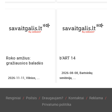
Roko amžius:
b’ART 14
gražiausios baladės
2026-08-08, Bartninkų
2026-11-11, Vilnius, ...
seniūnija, ...
Renginiai
Poilsis
Draugaujam?
Kontaktai
Reklama
Privatumo politika