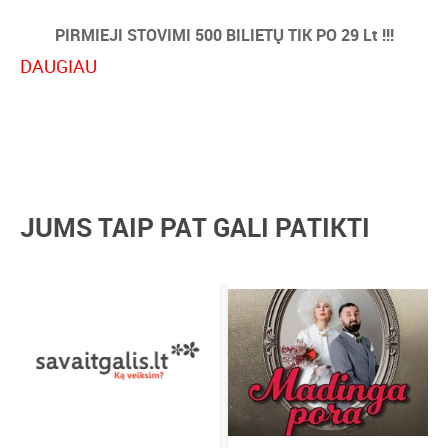
PIRMIEJI STOVIMI 500 BILIETŲ TIK PO 29 Lt !!!
DAUGIAU
SUŽINOTI PLAČIAU GALITE ČIA
“Naktinės Personos” sugrįš išskirtiniam turui
JUMS TAIP PAT GALI PATIKTI
Dešimt albumų, gausybė muzikinių apdovanojimų,
tūkstančiai koncertų ir rekordus mušusios gerbėjų minios
Vingio parke – tik keli, tačiau iškalbingi faktai apie vieną
didžiausio populiarumo sulaukusių grupių Lietuvoje.
Prieš dešimtmetį skirtingais keliais pasukę “Naktinių
Personų” bendražygiai
Alanas Chošnau ir Aras
Vėberis
vėl suvienys savo jėgas penkiose didžiosiose
arenose Lietuvoje bei koncertuose užsienyje.