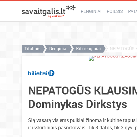
RENGINIAI
POILSIS
PAT
Titulinis
Renginiai
Kiti renginiai
NEPATOGŪS KL
NEPATOGŪS KLAUSIMAI
Dominykas Dirkstys
Šią vasarą visiems puikiai žinoma ir kultine tapusi
ir išskirtiniais pašnekovais. Tik 3 datos, tik 3 gyv