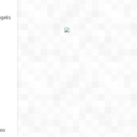
gelis
nio