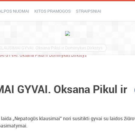
ALPOS NUOMAI
KITOS PRAMOGOS
STRAIPSNIAI
AUSIMAI GYVAI. Oksana Pikul ir Dominykas Dirkstys
 GYVAI. Oksana Pikul ir
 laida „Nepatogūs klausimai“ nori susitikti gyvai su laidos žiūro
i pasimatymai.