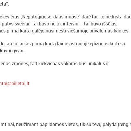
eta“.
kevičius „Nepatogiuose klausimuose“ darė tai, ko nedrįsta dau
 patys svečiai. Tai buvo ne tik interviu – tai buvo iššūkis,
monės pirmą kartą galėjo nusimesti viešumoje privalomas kaukes.
l atėjo laikas pirmą kartą laidos istorijoje epizodus kurti su
kovui gyvai.
scenos žmonės, tad kiekvienas vakaras bus unikalus ir
ntai@bilietai.lt
mtinai, neužimant papildomos vietos, tik su tėvų palyda (rengi