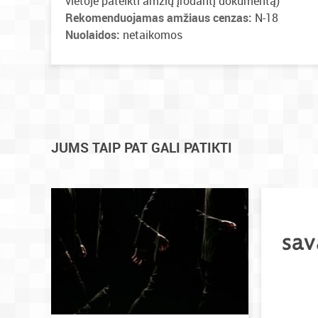
vietoje pateikti amžių įrodantį dokumentą)
Rekomenduojamas amžiaus cenzas:
N-18
Nuolaidos:
netaikomos
JUMS TAIP PAT GALI PATIKTI