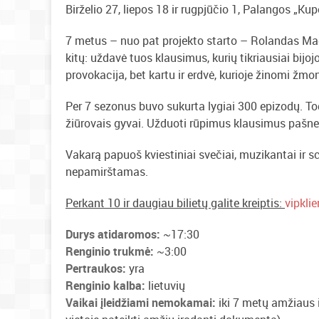
Birželio 27, liepos 18 ir rugpjūčio 1, Palangos „Kup
7 metus – nuo pat projekto starto – Rolandas Mac
kitų: uždavė tuos klausimus, kurių tikriausiai bijojo
provokacija, bet kartu ir erdvė, kurioje žinomi ž
Per 7 sezonus buvo sukurta lygiai 300 epizodų. Todė
žiūrovais gyvai. Užduoti rūpimus klausimus pašne
Vakarą papuoš kviestiniai svečiai, muzikantai ir 
nepamirštamas.
Perkant 10 ir daugiau bilietų galite kreiptis:
vipklie
Durys atidaromos:
~17:30
Renginio trukmė:
~3:00
Pertraukos:
yra
Renginio kalba:
lietuvių
Vaikai įleidžiami nemokamai:
iki 7 metų amžiaus i