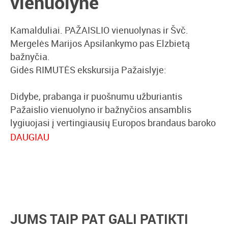
vienuolyne
Kamalduliai. PAŽAISLIO vienuolynas ir Švč.
Mergelės Marijos Apsilankymo pas Elzbietą
bažnyčia.
Gidės RIMUTĖS ekskursija Pažaislyje:
Didybe, prabanga ir puošnumu užburiantis
Pažaislio vienuolyno ir bažnyčios ansamblis
lygiuojasi į vertingiausių Europos brandaus baroko
šedevrų gretas. Legendomis apipintas, atsiskyrėlių
DAUGIAU
vienuolių maldų pripildytas, didikų dosnumu
paženklintas Pažaislis- vieta, kuri pritraukia meno
ir istorijos mėgėjus, piligrimus, kurią atranda
žymiausi kino kūrėjai.
Ekskursijos kaina
vienam dalyviui:
JUMS TAIP PAT GALI PATIKTI