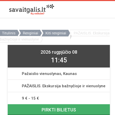
Titulinis
Renginiai
Kiti renginiai
PAŽAISLIS. Ekskursija
bažnyčioje ir vienuolyne
2026 rugpjūčio 08
11:45
Pažaislio vienuolynas, Kaunas
PAŽAISLIS. Ekskursija bažnyčioje ir vienuolyne
9 € - 15 €
PIRKTI BILIETUS