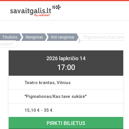
Titulinis
Renginiai
Kiti renginiai
”Pigmalionas/Kas tave
sukūrė”
2026 lapkričio 14
17:00
Teatro krantas, Vilnius
''Pigmalionas/Kas tave sukūrė''
15,10 € - 35 €
PIRKTI BILIETUS