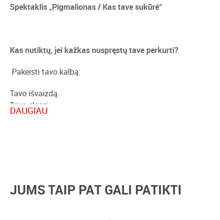
Spektaklis „Pigmalionas / Kas tave sukūrė“
Kas nutiktų, jei kažkas nuspręstų tave perkurti?
Pakeisti tavo kalbą.
Tavo išvaizdą.
Tavo elgesį.
DAUGIAU
Ir įrodyti, kad gali tapti visiškai kitu žmogumi.
Šiuolaikiška George Bernard Shaw pjesės interpretacija,
kurioje žmogus tampa eksperimentu.
Gėlių pardavėja – tik pradžia.
Du aristokratai pradeda pavojingą žaidimą: sukurti
JUMS TAIP PAT GALI PATIKTI
„tobulą“ moterį iš naujo.
Tačiau kas nutinka, kai „kūrinys“ atsisako paklusti?