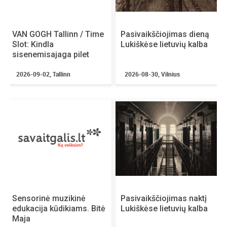
Mindaugas Ridulis – Fredis
Perkant 10 ir daugiau bilietų galite kreiptis:
VAN GOGH Tallinn / Time
Pasivaikščiojimas dieną
vipklientai@bilietai.lt
Slot: Kindla
Lukiškėse lietuvių kalba
sisenemisajaga pilet
Durys atidaromos:
~30 min iki renginio pradžios
2026-09-02, Tallinn
2026-08-30, Vilnius
Renginio trukmė:
~2:00
Pertraukos:
taip, 20 min
Renginio kalba:
lietuvių
Vaikai įleidžiami nemokamai:
ne
Amžiaus cenzas:
N16
Nuolaidos:
– asmenims su negalia 1 bilietui (kontrolės metu pateikti
nuolaidą įrodantį dokumentą)
Salės planas gali plėstis/keistis.
Sensorinė muzikinė
Pasivaikščiojimas naktį
Teatras pasilieka teisę keisti repertuarą.
edukacija kūdikiams. Bitė
Lukiškėse lietuvių kalba
Maja