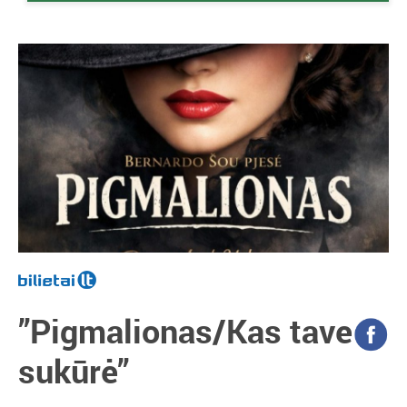
”Pigmalionas/Kas tave
sukūrė”