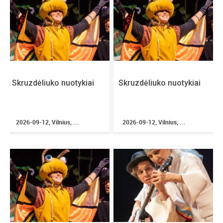
Seminaro kaina: 15 Eur (įskaičiuotos visos reikiamos
medžiagos ir priemonės).
Būtina registracija iš anksto!
Registracija vyksta el.p.:
pazinimas.saviraiska@gmail.com
Skruzdėliuko nuotykiai
Skruzdėliuko nuotykiai
Tel.pasiteirauti: 868444109
Vytenio g. 10, Vilnius (atskiras įėjimas iš kiemo pusės).
2026-09-12, Vilnius, ...
2026-09-12, Vilnius, ...
www.pazinimassaviraiska.lt
https://www.facebook.com/events/854305708047476/