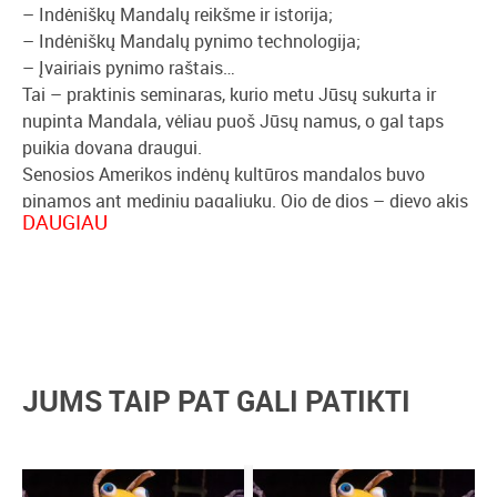
– Indėniškų Mandalų reikšme ir istorija;
– Indėniškų Mandalų pynimo technologija;
– Įvairiais pynimo raštais…
Tai – praktinis seminaras, kurio metu Jūsų sukurta ir
nupinta Mandala, vėliau puoš Jūsų namus, o gal taps
puikia dovana draugui.
Senosios Amerikos indėnų kultūros mandalos buvo
pinamos ant medinių pagaliukų. Ojo de dios – dievo akis
DAUGIAU
– neatsiejama meditacinė ir dvasinė praktika, kilusi iš
Mexikoj gyvavusios genties Wixáritari (Huichol). Ryški
spalvų kombinacija ir simetrija simbolizuoja galią viską
matyti ir gebėjimą suprasti tai, kas nesuvokiama. Jei
tikite amuletų galia ar mandalos grožiu Jums tikrai
patiks šis seminaras, kurio metu susipažinsite su
mandalos reikšme, pynimo technologijomis bei jos
JUMS TAIP PAT GALI PATIKTI
istorija.
Seminaro vadovė: menininkė, Indėniškų Mandalų ir
Sapnų gaudyklių kūrėja Eglė Gudonytė.