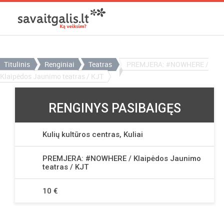
Titulinis
Renginiai
Teatras
PREMJERA: #NOWHERE /
Klaipėdos Jaunimo teatras / KJT
RENGINYS PASIBAIGĘS
Kulių kultūros centras, Kuliai
PREMJERA: #NOWHERE / Klaipėdos Jaunimo
teatras / KJT
10 €