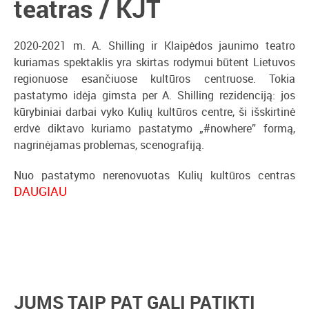
teatras / KJT
2020-2021 m. A. Shilling ir Klaipėdos jaunimo teatro
kuriamas spektaklis yra skirtas rodymui būtent Lietuvos
regionuose esančiuose kultūros centruose. Tokia
pastatymo idėja gimsta per A. Shilling rezidenciją: jos
kūrybiniai darbai vyko Kulių kultūros centre, ši išskirtinė
erdvė diktavo kuriamo pastatymo „#nowhere” formą,
nagrinėjamas problemas, scenografiją.
Nuo pastatymo nerenovuotas Kulių kultūros centras
DAUGIAU
talpina apie penkis šimtus žiūrovų, tačiau retai sulaukia
aukšto lygio kultūrinių renginių. Be to, pastato mastelis,
scenos dydis, vietų skaičius skaudžiai kontrastuoja su
apie 1400 gyventojų turinčių Kulių gyvenimo ritmu. Šis
vidury niekur sovietmečiu įrengto pastato įvaizdis yra lyg
tuštėjančios Lietuvos periferijos metafora: tarybiniai
kultūros centrai, turėję dovanoti meninį gyvenimą ir
JUMS TAIP PAT GALI PATIKTI
pramogas provincijos gyventojams, šiandien stovi tušti,