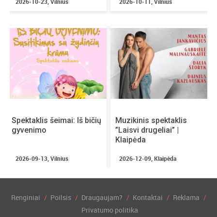
2026-10-23, Vilnius
2026-10-11, Vilnius
Rugsėjo 19 d. (šeštadienis) 10.00-20.00
Rugsėjo 20 d. (sekmadienis) 10.00-17.00
Durys atidaromos:
~10:00
Pertraukos:
nėra
Renginio kalba:
lietuvių
Vaikai įleidžiami nemokamai:
taip, iki 6 m.
(imtinai, kartu su suaugusiųjų priežiūra).
Amžiaus cenzas:
nėra
Nuolaidos:
Spektaklis šeimai: Iš bičių
studentams, moksleiviams (7-18
Muzikinis spektaklis
gyvenimo
”Laisvi drugeliai” |
metų), asmenims su negalia (darbingumas 25-75
Klaipėda
proc.) – (pateikus įrodantį dokumentą), senjorams,
šeimoms (2+2, 2+1, 1+2).
2026-09-13, Vilnius
2026-12-09, Klaipėda
Nemokamai įleidžiami:
vaikai (iki 6 m. imtinai, kartu su suaugusiųjų
Renginiai
Poilsis
Draugaujam?
Kontaktai
Reklama
priežiūra),
Privatumo politika