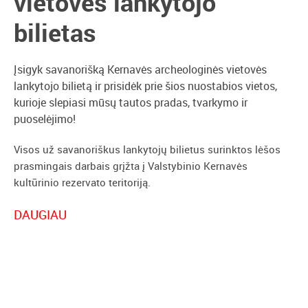
vietovės lankytojo
bilietas
Įsigyk savanorišką Kernavės archeologinės vietovės
lankytojo bilietą ir prisidėk prie šios nuostabios vietos,
kurioje slepiasi mūsų tautos pradas, tvarkymo ir
puoselėjimo!
Visos už savanoriškus lankytojų bilietus surinktos lėšos
prasmingais darbais grįžta į Valstybinio Kernavės
kultūrinio rezervato teritoriją.
Įsigyk savanorišką Kernavės archeologinės vietovės
DAUGIAU
lankytojo bilietą ir prisidėk prie šios nuostabios vietos,
kurioje slepiasi mūsų tautos pradas, tvarkymo ir
puoselėjimo!
Visos už savanoriškus lankytojų bilietus surinktos lėšos