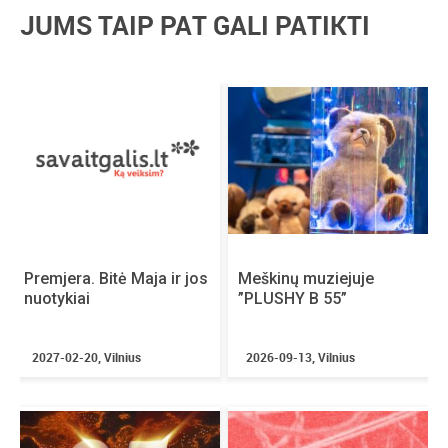
prasmingais darbais grįžta į Valstybinio Kernavės
JUMS TAIP PAT GALI PATIKTI
kultūrinio rezervato teritoriją.
Premjera. Bitė Maja ir jos
Meškinų muziejuje
nuotykiai
”PLUSHY B 55”
2027-02-20, Vilnius
2026-09-13, Vilnius