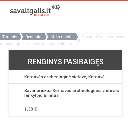
Titulinis
Renginiai
Kiti renginiai
Savanoriškas Kernavės
archeologinės vietovės lankytojo bilietas
RENGINYS PASIBAIGĘS
Kernavės archeologinė vietovė, Kernavė
Savanoriškas Kernavės archeologinės vietovės
lankytojo bilietas
1,30 €