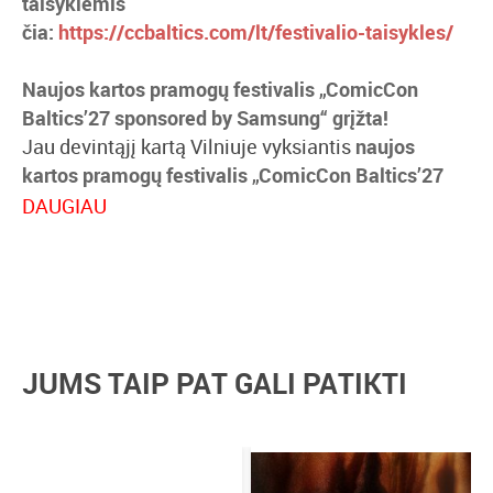
taisyklėmis
čia:
https://ccbaltics.com/lt/festivalio-taisykles/
Naujos kartos pramogų festivalis „ComicCon
Baltics’27 sponsored by Samsung“ grįžta!
Jau devintąjį kartą Vilniuje vyksiantis
naujos
kartos pramogų festivalis „ComicCon Baltics’27
sponsored by Samsung“
2027 m. rugsėjo 3–5 d.
DAUGIAU
kviečia į savaitgalį, kupiną pramogų, įspūdžių ir
gyvų susitikimų!
Tavęs lauks:
– Tarptautiniai televizijos, kino, serialų ir
kompiuterinių žaidimų aktoriai.
JUMS TAIP PAT GALI PATIKTI
– Lietuvos kino, televizijos ir pramogų pasaulio
profesionalai.
– Naujos, dar nematytos erdvės ir įspūdingos filmų
bei serialų dekoracijas.