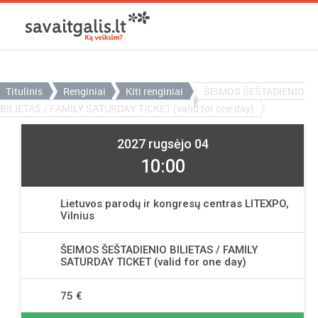
Titulinis
Renginiai
Kiti renginiai
ŠEIMOS ŠEŠTADIENIO
BILIETAS / FAMILY SATURDAY TICKET (valid for one day)
2027 rugsėjo 04
10:00
Lietuvos parodų ir kongresų centras LITEXPO,
Vilnius
ŠEIMOS ŠEŠTADIENIO BILIETAS / FAMILY
SATURDAY TICKET (valid for one day)
75 €