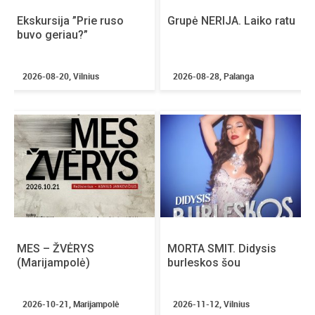
Nori paspausti ranką ar užduoti klausimą
Ekskursija ”Prie ruso
Grupė NERIJA. Laiko ratu
mylimiausiam aktoriui? Tavo autografų kolekcijai
buvo geriau?”
trūksta dar vieno komiksų kūrėjo ar aktoriaus
parašo? O gal Tavo svajonė sužaisti
2026-08-20, Vilnius
2026-08-28, Palanga
mėgstamiausio kompiuterinio žaidimo mačą su
žinomiausiomis Lietuvos pramogų pasaulio
asmenybėmis? „Comic Con Baltics“ gali paversti
Tavo svajones realybe! Ir tai tik maža dalis to, ką
gali nuveikti unikaliame, didžiausiame Baltijos
šalyse populiariosios kultūros festivalyje.
“Comic Con Baltics” – tai ne tik festivalis, tai –
potyris!
_ _ _ _ _ _ _ _ _ _ _ _ _ _ _ _ _ _ _ _ _ _ _ _ _ _ _ _ _
MES – ŽVĖRYS
MORTA SMIT. Didysis
(Marijampolė)
burleskos šou
BILIETAI
2026-10-21, Marijampolė
2026-11-12, Vilnius