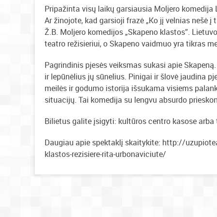
Pripažinta visų laikų garsiausia Moljero komedija 
Ar žinojote, kad garsioji frazė „Ko jį velnias nešė 
Ž.B. Moljero komedijos „Skapeno klastos”. Lietuv
teatro režisieriui, o Skapeno vaidmuo yra tikras me
Pagrindinis pjesės veiksmas sukasi apie Skapeną. 
ir lepūnėlius jų sūnelius. Pinigai ir šlovė jaudina p
meilės ir godumo istorija išsukama visiems palank
situacijų. Tai komedija su lengvu absurdo prieskoni
Bilietus galite įsigyti: kultūros centro kasose ar
Daugiau apie spektaklį skaitykite: http://uzupio
klastos-rezisiere-rita-urbonaviciute/