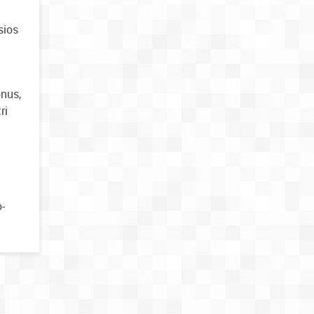
sios
onus,
ri
-