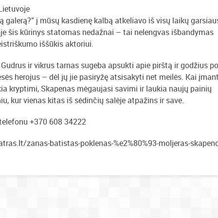
Lietuvoje
į tą galerą?” į mūsų kasdienę kalbą atkeliavo iš visų laikų garsiau
oje šis kūrinys statomas nedažnai – tai nelengvas išbandymas
istriškumo iššūkis aktoriui.
Gudrus ir vikrus tarnas sugeba apsukti apie pirštą ir godžius p
jesės herojus – dėl jų jie pasiryžę atsisakyti net meilės. Kai įmant
ia kryptimi, Skapenas mėgaujasi savimi ir laukia naujų painių
u, kur vienas kitas iš sėdinčių salėje atpažins ir save.
ba telefonu +370 608 34222
teatras.lt/zanas-batistas-poklenas-%e2%80%93-moljeras-skapeno