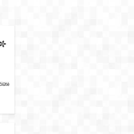
čiūtė