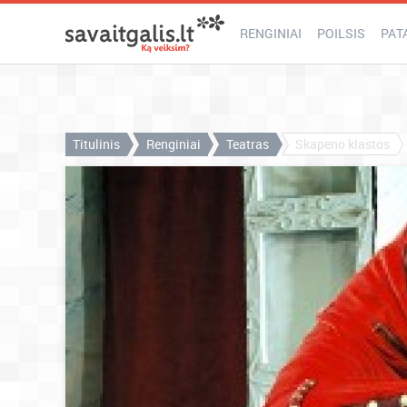
RENGINIAI
POILSIS
PAT
Titulinis
Renginiai
Teatras
Skapeno klastos