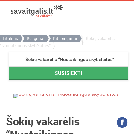
Titulinis
Renginiai
Kiti renginiai
Šokių vakarėlis
“Nuotaikingos skybėlaitės”
Šokių vakarėlis “Nuotaikingos skybėlaitės”
SUSISIEKTI
Šokių vakarėlis