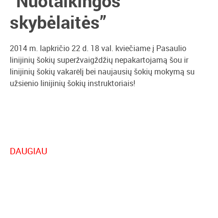
“Nuotaikingos
skybėlaitės”
2014 m. lapkričio 22 d. 18 val. kviečiame į Pasaulio
linijinių šokių superžvaigždžių nepakartojamą šou ir
linijinių šokių vakarėlį bei naujausių šokių mokymą su
užsienio linijinių šokių instruktoriais!
DAUGIAU