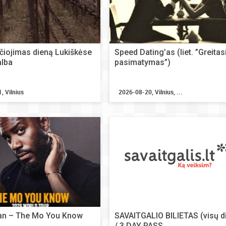
čiojimas dieną Lukiškėse
Speed Dating’as (liet. ”Greitas
alba
pasimatymas”)
, Vilnius
2026-08-20, Vilnius, ...
gan – The Mo You Know
SAVAITGALIO BILIETAS (visų d
/ 3 DAY PASS