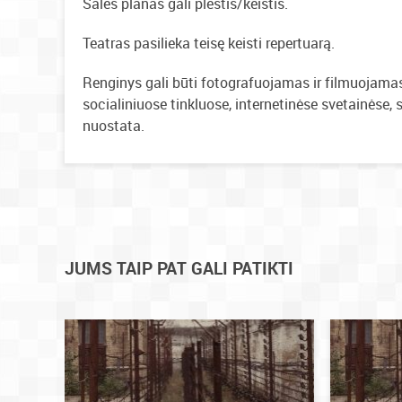
Salės planas gali plėstis/keistis.
Teatras pasilieka teisę keisti repertuarą.
Renginys gali būti fotografuojamas ir filmuojamas.
socialiniuose tinkluose, internetinėse svetainėse, s
nuostata.
JUMS TAIP PAT GALI PATIKTI