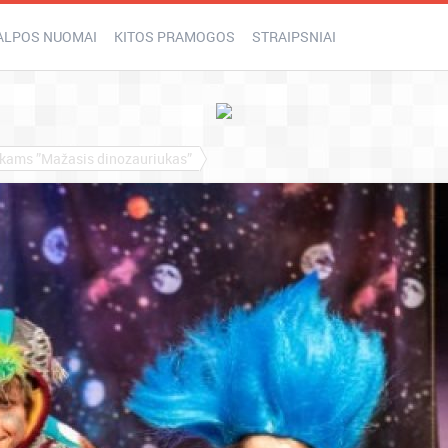
ALPOS NUOMAI
KITOS PRAMOGOS
STRAIPSNIAI
ikams ”Mažasis dinozauriukas”