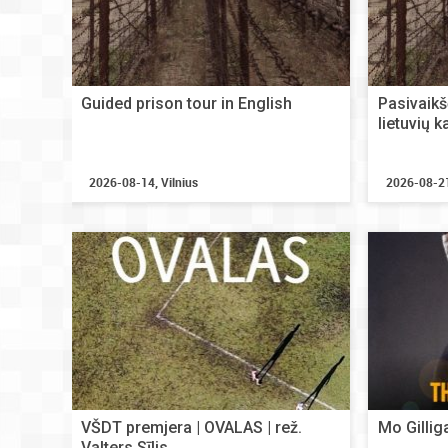
Guided prison tour in English
Pasivaikš
lietuvių k
2026-08-14, Vilnius
2026-08-21
VŠDT premjera | OVALAS | rež.
Mo Gilli
Valters Sīlis