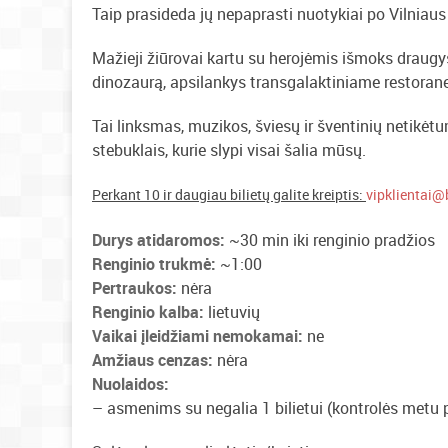
Taip prasideda jų nepaprasti nuotykiai po Vilniaus
Mažieji žiūrovai kartu su herojėmis išmoks draugyst
dinozaurą, apsilankys transgalaktiniame restoran
Tai linksmas, muzikos, šviesų ir šventinių netikė
stebuklais, kurie slypi visai šalia mūsų.
Perkant 10 ir daugiau bilietų galite kreiptis:
vipklientai@b
Durys atidaromos:
~30 min iki renginio pradžios
Renginio trukmė:
~1:00
Pertraukos:
nėra
Renginio kalba:
lietuvių
Vaikai įleidžiami nemokamai:
ne
Amžiaus cenzas:
nėra
Nuolaidos:
– asmenims su negalia 1 bilietui (kontrolės metu 