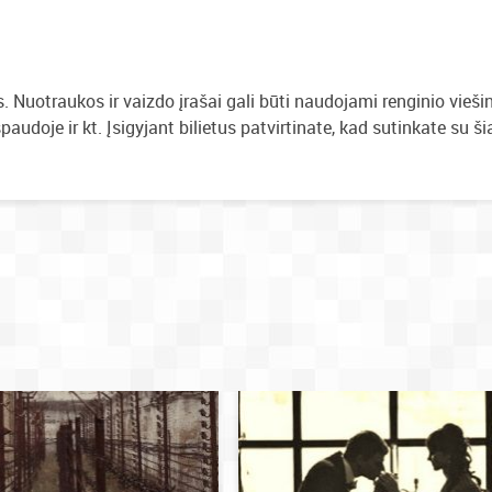
 Nuotraukos ir vaizdo įrašai gali būti naudojami renginio vieši
paudoje ir kt. Įsigyjant bilietus patvirtinate, kad sutinkate su ši