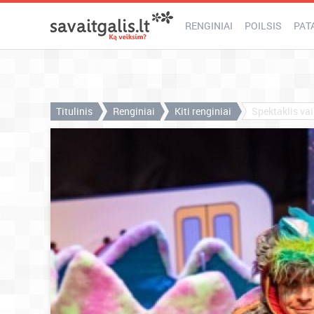
RENGINIAI
POILSIS
PAT
Titulinis
Renginiai
Kiti renginiai
Spektaklis va