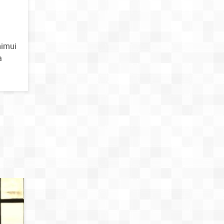
nimui
a