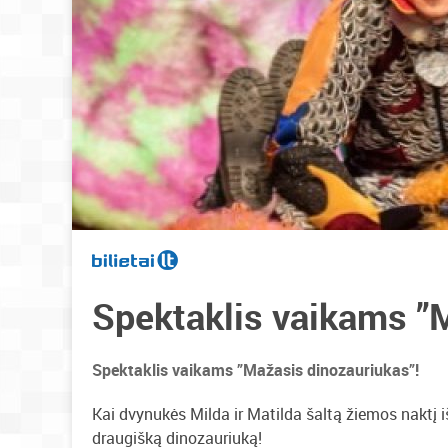
Spektaklis vaikams ”
Spektaklis vaikams ”Mažasis dinozauriukas”!
Kai dvynukės Milda ir Matilda šaltą žiemos naktį iš
draugišką dinozauriuką!