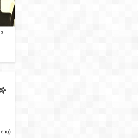
is
ienų)