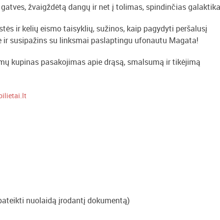
 gatves, žvaigždėtą dangų ir net į tolimas, spindinčias galaktika
ės ir kelių eismo taisyklių, sužinos, kaip pagydyti peršalusį
e ir susipažins su linksmai paslaptingu ufonautu Magata!
tumų kupinas pasakojimas apie drąsą, smalsumą ir tikėjimą
ilietai.lt
pateikti nuolaidą įrodantį dokumentą)