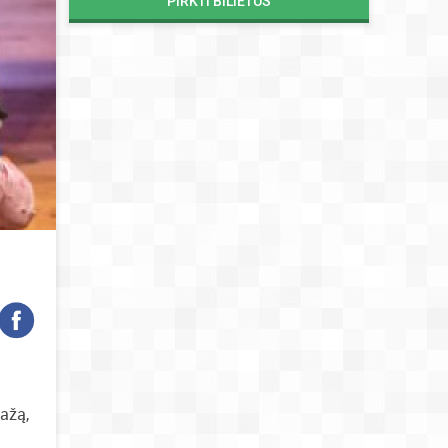
PIRKTI BILIETUS
mažą,