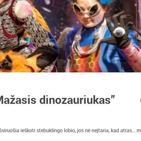
Mažasis dinozauriukas”
siruošia ieškoti stebuklingo lobio, jos nė neįtaria, kad atras… 