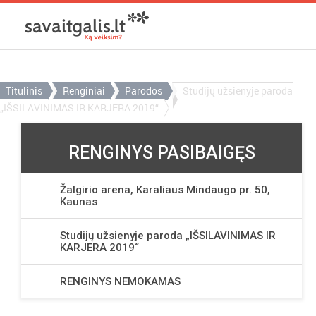
Titulinis
Renginiai
Parodos
Studijų užsienyje paroda
„IŠSILAVINIMAS IR KARJERA 2019“
RENGINYS PASIBAIGĘS
Žalgirio arena, Karaliaus Mindaugo pr. 50,
Kaunas
Studijų užsienyje paroda „IŠSILAVINIMAS IR
KARJERA 2019“
RENGINYS NEMOKAMAS