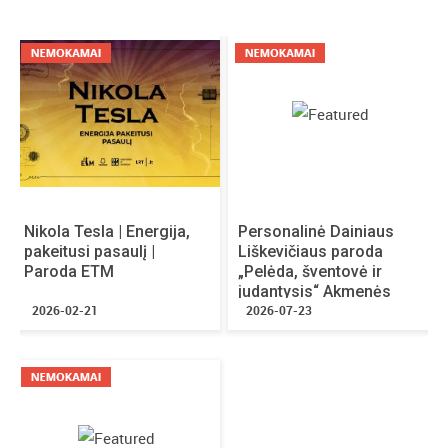
MOTYVUOJANTYS PRANEŠIMAI
WORKSHOP’Ų ZONA
PROGRAMA MOKYTOJAMS
Daugiau informacijos ir BILIETAI į parodą
www.issilavinimasirkarjera.lt
Nikola Tesla | Energija,
Personalinė Dainiaus
pakeitusi pasaulį |
Liškevičiaus paroda
Paroda ETM
„Pelėda, šventovė ir
judantysis“ Akmenės
2026-02-21
kultūros namuose
2026-07-23