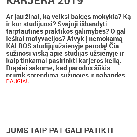
Ar jau žinai, ką veiksi baigęs mokyklą? Ką
ir kur studijuosi? Svajoji išbandyti
tarptautines praktikos galimybes? O gal
ieškai motyvacijos? Atvyk į nemokamą
KALBOS studijų užsienyje parodą! Čia
sužinosi viską apie studijas užsienyje ir
kaip tinkamai pasirinkti karjeros kelią.
Drąsiai sakome, kad parodos šūkis –
priimk sprendimą sužinojęs ir pabandęs
DAUGIAU
– bus išpildytas su kaupu. Galėsi rinktis
iš aibės veiklų ir paskaitų, po kurių,
tikime, žinosi, kokia specialybė tau
tinkamiausia, kaip pradėti planuoti savo
studijas ir tobulėti!
STUDIJŲ KONSULTACIJOS
JUMS TAIP PAT GALI PATIKTI
50 UŽSIENIO UNIVERSITETŲ ATSTOVŲ