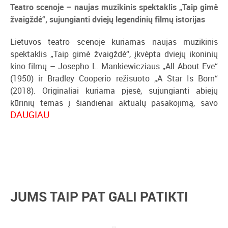
Teatro scenoje – naujas muzikinis spektaklis „Taip gimė
žvaigždė“, sujungianti dviejų legendinių filmų istorijas
Lietuvos teatro scenoje kuriamas naujas muzikinis
spektaklis „Taip gimė žvaigždė“, įkvėpta dviejų ikoninių
kino filmų – Josepho L. Mankiewicziaus „All About Eve“
(1950) ir Bradley Cooperio režisuoto „A Star Is Born“
(2018). Originaliai kuriama pjesė, sujungianti abiejų
kūrinių temas į šiandienai aktualų pasakojimą, savo
DAUGIAU
kelionę po šalį pradės spalio 8 dieną.
Scenoje susitiks ryškūs Lietuvos teatro vardai – Lina
Rastokaitė, Jokūbas Bareikis, Simonas Storpirštis,
Oneida Kunsunga, Paula Valentaitė, Adelė Šuminskaitė,
Ainius Storpirštis, režisierius Mykolas Vildžiūnas ir
dramaturgė Marija Juzentavičiūtė. Profesionalių kūrėjų ir
JUMS TAIP PAT GALI PATIKTI
aktorių komanda žiūrovus pakvies į teatro užkulisius, kur
susiduria ambicijos, meilė, pavydas ir troškimas būti
pripažintam.