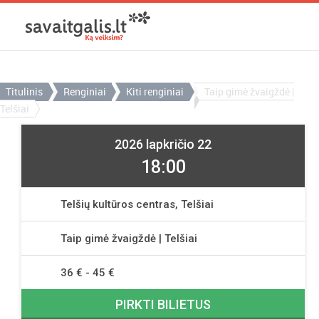
Titulinis
Renginiai
Kiti renginiai
Taip gimė žvaigždė |
Telšiai
2026 lapkričio 22
18:00
Telšių kultūros centras, Telšiai
Taip gimė žvaigždė | Telšiai
36 € - 45 €
PIRKTI BILIETUS