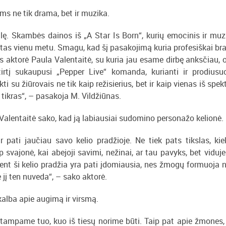
ims ne tik drama, bet ir muzika.
lę. Skambės dainos iš „A Star Is Born“, kurių emocinis ir muzi
oncertas vienu metu. Smagu, kad šį pasakojimą kuria profesiškai b
os aktorė Paula Valentaitė, su kuria jau esame dirbę anksčiau, 
tirtį sukaupusi „Pepper Live“ komanda, kurianti ir prodiusuo
i su žiūrovais ne tik kaip režisierius, bet ir kaip vienas iš spek
r tikras“, – pasakoja M. Vildžiūnas.
Valentaitė sako, kad ją labiausiai sudomino personažo kelionė.
 pati jaučiau savo kelio pradžioje. Ne tiek pats tikslas, kie
 svajonė, kai abejoji savimi, nežinai, ar tau pavyks, bet viduje
ent ši kelio pradžia yra pati įdomiausia, nes žmogų formuoja n
ie jį ten nuveda“, – sako aktorė.
kalba apie augimą ir virsmą.
 tampame tuo, kuo iš tiesų norime būti. Taip pat apie žmones, 