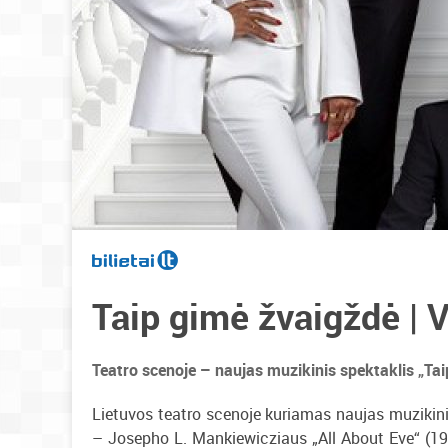
Taip gimė žvaigždė | V
Teatro scenoje – naujas muzikinis spektaklis „Taip
Lietuvos teatro scenoje kuriamas naujas muzikinis
– Josepho L. Mankiewicziaus „All About Eve“ (1950