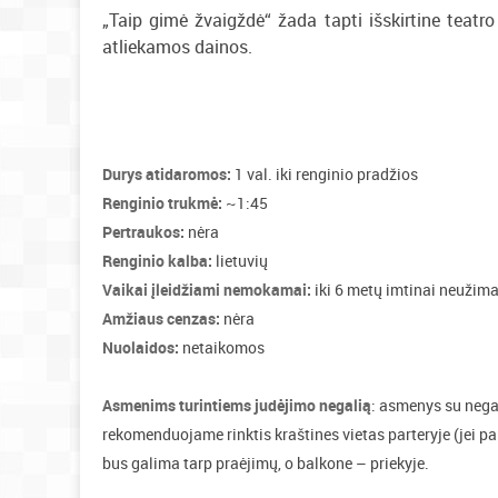
„Taip gimė žvaigždė“ žada tapti išskirtine teatro 
atliekamos dainos.
Durys atidaromos:
1 val. iki renginio pradžios
Renginio trukmė:
~1:45
Pertraukos:
nėra
Renginio kalba:
lietuvių
Vaikai įleidžiami nemokamai:
iki 6 metų imtinai neužim
Amžiaus cenzas:
nėra
Nuolaidos:
netaikomos
Asmenims turintiems judėjimo negalią
: asmenys su negal
rekomenduojame rinktis kraštines vietas parteryje (jei par
bus galima tarp praėjimų, o balkone – priekyje.