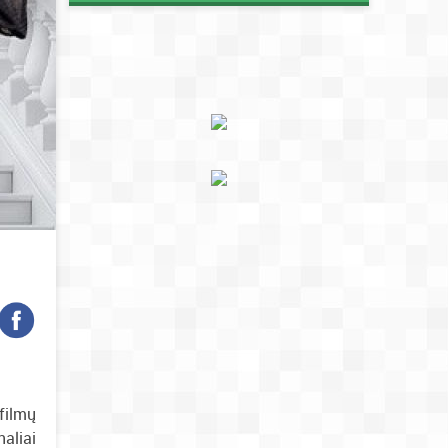
 filmų
naliai