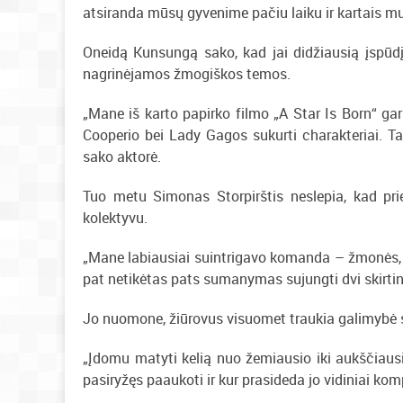
atsiranda mūsų gyvenime pačiu laiku ir kartais mum
Oneidą Kunsungą sako, kad jai didžiausią įspūd
nagrinėjamos žmogiškos temos.
„Mane iš karto papirko filmo „A Star Is Born“ gar
Cooperio bei Lady Gagos sukurti charakteriai. Tai
sako aktorė.
Tuo metu Simonas Storpirštis neslepia, kad prie s
kolektyvu.
„Mane labiausiai suintrigavo komanda – žmonės, su 
pat netikėtas pats sumanymas sujungti dvi skirtin
Jo nuomone, žiūrovus visuomet traukia galimybė 
„Įdomu matyti kelią nuo žemiausio iki aukščiausio
pasiryžęs paaukoti ir kur prasideda jo vidiniai komp