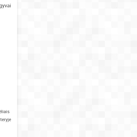
 gyvai
liais
teryje