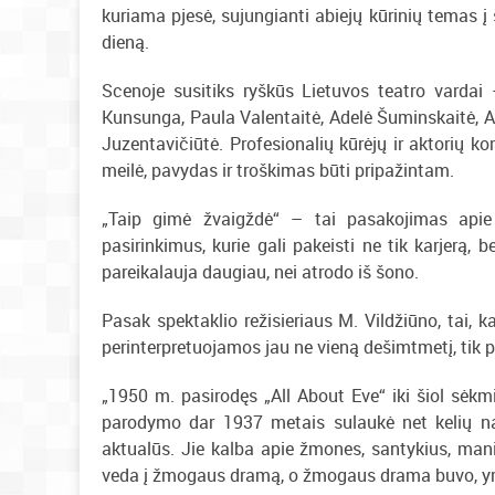
kuriama pjesė, sujungianti abiejų kūrinių temas į
dieną.
Scenoje susitiks ryškūs Lietuvos teatro vardai 
Kunsunga, Paula Valentaitė, Adelė Šuminskaitė, Ain
Juzentavičiūtė. Profesionalių kūrėjų ir aktorių ko
meilė, pavydas ir troškimas būti pripažintam.
„Taip gimė žvaigždė“ – tai pasakojimas apie t
pasirinkimus, kurie gali pakeisti ne tik karjerą, 
pareikalauja daugiau, nei atrodo iš šono.
Pasak spektaklio režisieriaus M. Vildžiūno, tai, k
perinterpretuojamos jau ne vieną dešimtmetį, tik p
„1950 m. pasirodęs „All About Eve“ iki šiol sėkm
parodymo dar 1937 metais sulaukė net kelių naujų
aktualūs. Jie kalba apie žmones, santykius, ma
veda į žmogaus dramą, o žmogaus drama buvo, yra ir