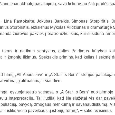
 šiandienai aktualų pasakojimą, savo kelionę po šalį pradės sp
– Lina Rastokaitė, Jokūbas Bareikis, Simonas Storpirštis, O
ius Storpirštis, režisierius Mykolas Vildžiūnas ir dramaturgė 
manda žiūrovus pakvies į teatro užkulisius, kur susiduria ambi
ikrus ir netikrus santykius, galios žaidimus, kūrybos kai
bet ir žmonių likimus. Spektaklis primins, kad kelias į sėkmę 
ad filmų „All About Eve“ ir „A Star Is Born“ istorijos pasakoja
atvirtina jų aktualumą ir šiandien.
ingai gyvuoja teatro scenose, o „A Star Is Born“ nuo pirmojo 
 interpretacijų. Tai liudija, kad šie siužetai vis dar paveik
nipuliaciją, pavydą, žmogaus menkumą ir savanaudiškumą. Vis
 išliks viena paveikiausių istorijų formų“, – sako režisierius.