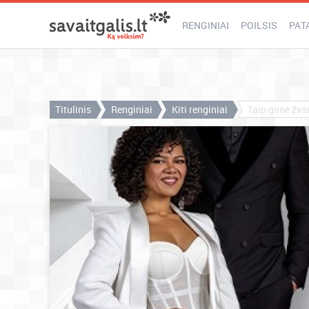
RENGINIAI
POILSIS
PAT
Titulinis
Renginiai
Kiti renginiai
Taip gimė žvai