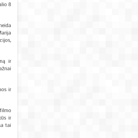
alio 8
neida
Marija
cijos,
ną ir
dažnai
mos ir
filmo
ūs ir
a tai