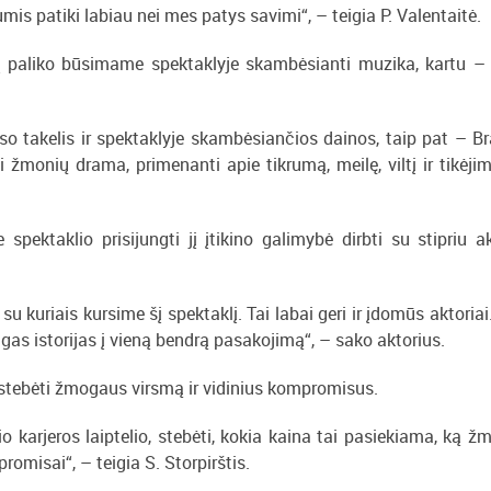
is patiki labiau nei mes patys savimi“, – teigia P. Valentaitė.
į paliko būsimame spektaklyje skambėsianti muzika, kartu –
so takelis ir spektaklyje skambėsiančios dainos, taip pat – Br
 žmonių drama, primenanti apie tikrumą, meilę, viltį ir tikėji
pektaklio prisijungti jį įtikino galimybė dirbti su stipriu ak
kuriais kursime šį spektaklį. Tai labai geri ir įdomūs aktoriai
gas istorijas į vieną bendrą pasakojimą“, – sako aktorius.
stebėti žmogaus virsmą ir vidinius kompromisus.
 karjeros laiptelio, stebėti, kokia kaina tai pasiekiama, ką ž
romisai“, – teigia S. Storpirštis.