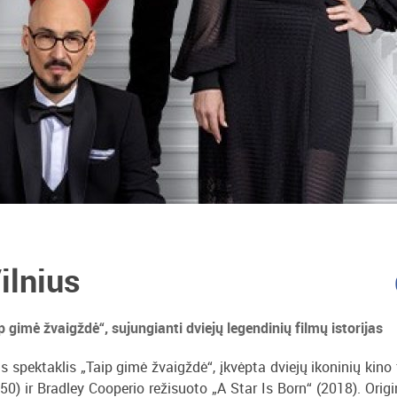
ilnius
 gimė žvaigždė“, sujungianti dviejų legendinių filmų istorijas
 spektaklis „Taip gimė žvaigždė“, įkvėpta dviejų ikoninių kino
) ir Bradley Cooperio režisuoto „A Star Is Born“ (2018). Origi