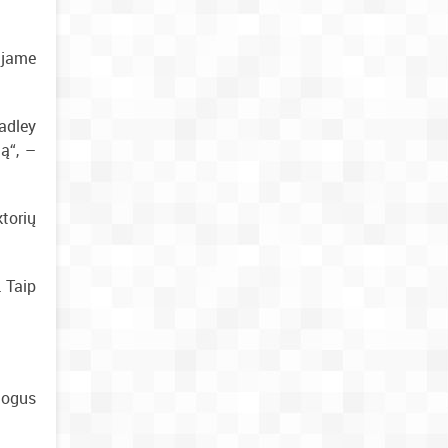
 jame
adley
mą“, –
torių
. Taip
mogus