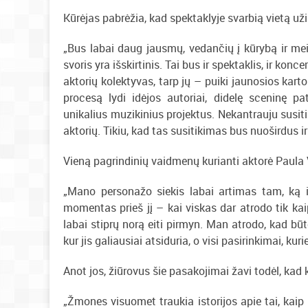
Kūrėjas pabrėžia, kad spektaklyje svarbią vietą už
„Bus labai daug jausmų, vedančių į kūrybą ir mei
svoris yra išskirtinis. Tai bus ir spektaklis, ir k
aktorių kolektyvas, tarp jų – puiki jaunosios kart
procesą lydi idėjos autoriai, didelę sceninę pa
unikalius muzikinius projektus. Nekantrauju susitikt
aktorių. Tikiu, kad tas susitikimas bus nuoširdus i
Vieną pagrindinių vaidmenų kurianti aktorė Paula 
„Mano personažo siekis labai artimas tam, ką ir
momentas prieš jį – kai viskas dar atrodo tik kaip
labai stiprų norą eiti pirmyn. Man atrodo, kad būt
kur jis galiausiai atsiduria, o visi pasirinkimai, kur
Anot jos, žiūrovus šie pasakojimai žavi todėl, kad 
„Žmones visuomet traukia istorijos apie tai, kaip