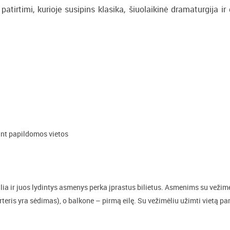
patirtimi, kurioje susipins klasika, šiuolaikinė dramaturgija ir
ant papildomos vietos
ia ir juos lydintys asmenys perka įprastus bilietus. Asmenims su vežimė
teris yra sėdimas), o balkone – pirmą eilę. Su vežimėliu užimti vietą par