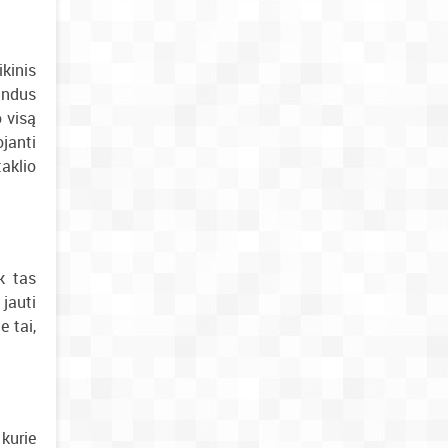
kinis
randus
o visą
janti
taklio
k tas
 jauti
e tai,
kurie