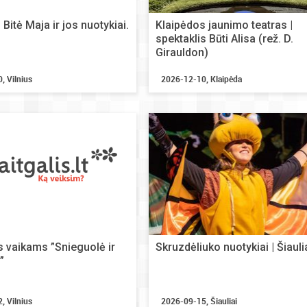
Bitė Maja ir jos nuotykiai.
Klaipėdos jaunimo teatras |
spektaklis Būti Alisa (rež. D.
Girauldon)
, Vilnius
2026-12-10, Klaipėda
s vaikams ”Snieguolė ir
Skruzdėliuko nuotykiai | Šiauli
”
, Vilnius
2026-09-15, Šiauliai