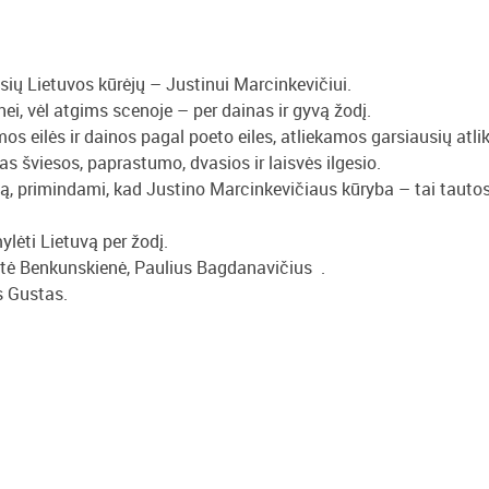
usių Lietuvos kūrėjų – Justinui Marcinkevičiui.
nei, vėl atgims scenoje – per dainas ir gyvą žodį.
 eilės ir dainos pagal poeto eiles, atliekamos garsiausių atlik
as šviesos, paprastumo, dvasios ir laisvės ilgesio.
mą, primindami, kad Justino Marcinkevičiaus kūryba – tai tauto
lėti Lietuvą per žodį.
tė Benkunskienė, Paulius Bagdanavičius .
s Gustas.