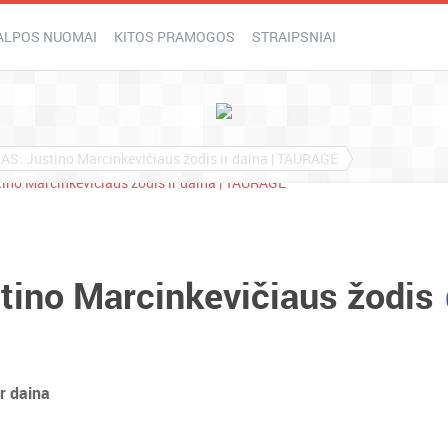
ALPOS NUOMAI
KITOS PRAMOGOS
STRAIPSNIAI
: Justino Marcinkevičiaus žodis ir daina | TAURAGĖ
ino Marcinkevičiaus žodis
r daina