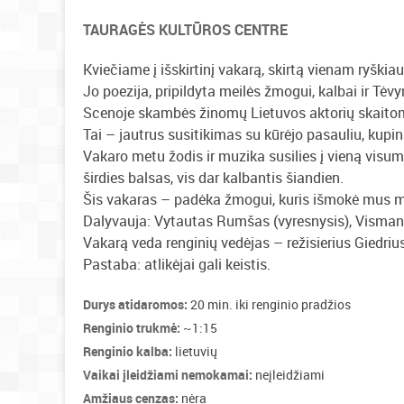
TAURAGĖS KULTŪROS CENTRE
Kviečiame į išskirtinį vakarą, skirtą vienam ryškia
Jo poezija, pripildyta meilės žmogui, kalbai ir Tėvy
Scenoje skambės žinomų Lietuvos aktorių skaitomos
Tai – jautrus susitikimas su kūrėjo pasauliu, kupin
Vakaro metu žodis ir muzika susilies į vieną visu
širdies balsas, vis dar kalbantis šiandien.
Šis vakaras – padėka žmogui, kuris išmokė mus my
Dalyvauja: Vytautas Rumšas (vyresnysis), Visman
Vakarą veda renginių vedėjas – režisierius Giedriu
Pastaba: atlikėjai gali keistis.
Durys atidaromos:
20 min. iki renginio pradžios
Renginio trukmė:
~1:15
Renginio kalba:
lietuvių
Vaikai įleidžiami nemokamai:
neįleidžiami
Amžiaus cenzas:
nėra