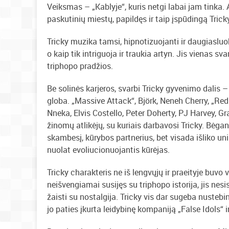
Veiksmas – „Kablyje“, kuris netgi labai jam tinka.
paskutinių miestų, papildęs ir taip įspūdingą Tric
Tricky muzika tamsi, hipnotizuojanti ir daugiasluo
o kaip tik intriguoja ir traukia artyn. Jis vienas sv
triphopo pradžios.
Be solinės karjeros, svarbi Tricky gyvenimo dalis – 
globa. „Massive Attack“, Björk, Neneh Cherry, „Red
Nneka, Elvis Costello, Peter Doherty, PJ Harvey, Gr
žinomų atlikėjų, su kuriais darbavosi Tricky. Bėgant
skambesį, kūrybos partnerius, bet visada išliko unik
nuolat evoliucionuojantis kūrėjas.
Tricky charakteris ne iš lengvųjų ir praeityje buvo 
neišvengiamai susijęs su triphopo istorija, jis nes
žaisti su nostalgija. Tricky vis dar sugeba nustebin
jo paties įkurta leidybinę kompaniją „False Idols“ i