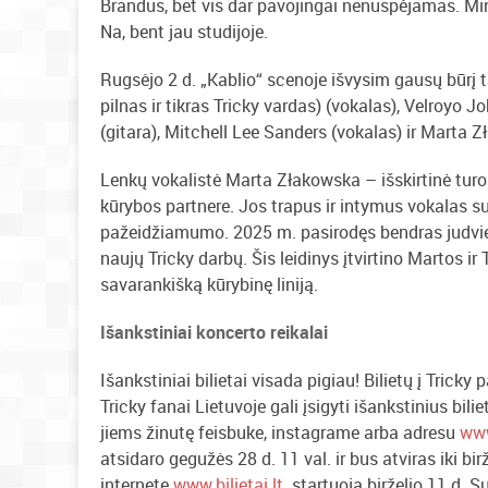
Brandus, bet vis dar pavojingai nenuspėjamas. Mini
Na, bent jau studijoje.
Rugsėjo 2 d. „Kablio“ scenoje išvysim gausų būrį
pilnas ir tikras Tricky vardas) (vokalas), Velroyo J
(gitara), Mitchell Lee Sanders (vokalas) ir Marta 
Lenkų vokalistė Marta Złakowska – išskirtinė turo
kūrybos partnere. Jos trapus ir intymus vokalas su
pažeidžiamumo. 2025 m. pasirodęs bendras judviejų
naujų Tricky darbų. Šis leidinys įtvirtino Martos i
savarankišką kūrybinę liniją.
Išankstiniai koncerto reikalai
Išankstiniai bilietai visada pigiau! Bilietų į Tricky
Tricky fanai Lietuvoje gali įsigyti išankstinius bil
jiems žinutę feisbuke, instagrame arba adresu
www
atsidaro gegužės 28 d. 11 val. ir bus atviras iki bi
internete
www.bilietai.lt
startuoja birželio 11 d. 