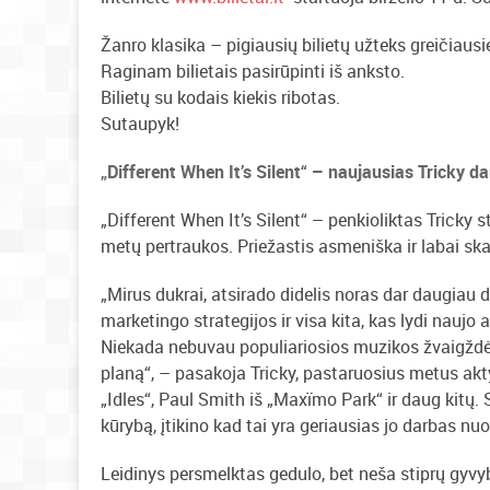
Žanro klasika – pigiausių bilietų užteks greičiaus
Raginam bilietais pasirūpinti iš anksto.
Bilietų su kodais kiekis ribotas.
Sutaupyk!
„Different When It’s Silent“ – naujausias Tricky d
„Different When It’s Silent“ – penkioliktas Tricky 
metų pertraukos. Priežastis asmeniška ir labai ska
„Mirus dukrai, atsirado didelis noras dar daugiau di
marketingo strategijos ir visa kita, kas lydi nau
Niekada nebuvau populiariosios muzikos žvaigždė, 
planą“, – pasakoja Tricky, pastaruosius metus akty
„Idles“, Paul Smith iš „Maxïmo Park“ ir daug kitų.
kūrybą, įtikino kad tai yra geriausias jo darbas nuo 
Leidinys persmelktas gedulo, bet neša stiprų gyvy