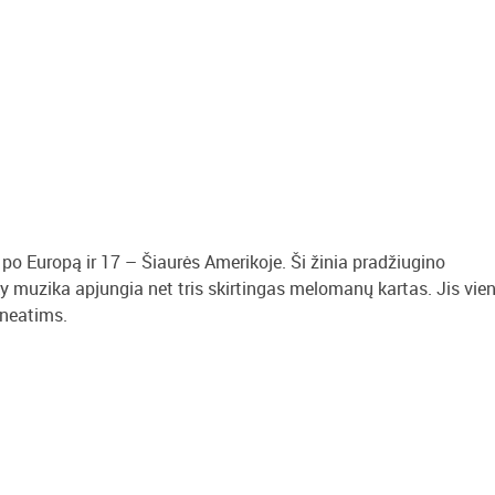
po Europą ir 17 – Šiaurės Amerikoje. Ši žinia pradžiugino
ky muzika apjungia net tris skirtingas melomanų kartas. Jis vie
 neatims.