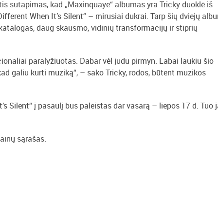
antis sutapimas, kad „Maxinquaye“ albumas yra Tricky duoklė iš
ifferent When It’s Silent“ – mirusiai dukrai. Tarp šių dviejų al
katalogas, daug skausmo, vidinių transformacijų ir stiprių
ionaliai paralyžiuotas. Dabar vėl judu pirmyn. Labai laukiu šio
 kad galiu kurti muziką“, – sako Tricky, rodos, būtent muzikos
’s Silent“ į pasaulį bus paleistas dar vasarą – liepos 17 d. Tuo 
dainų sąrašas.