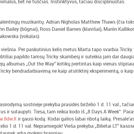
malus, bet ne tuščias. Instinktyvus, tačiau disciplinuotas.
 talentingų muzikantų: Adrian Nigholas Matthew Thaws (čia tok
ohn Bailey (būgnai), Ross Daniel Barnes (klavišai), Mariin Kalliko
Złakowska (vokalas).
 viešnia. Per paskutinius kelis metus Marta tapo svarbia Tricky
btiliai papildo tamsų Tricky skambesį ir suteikia jam dar daugi
 albumas „Out the Way“ kritikų įvertintas kaip vienas stipriau
r Tricky bendradarbiavimą ne kaip atsitiktinį eksperimentą, o kaip
 pasirodymą sostinėje prekyba prasidės birželio 1 d. 11 val., tačia
ietus ir sutaupyti. Tiesa, tam reikia kodo iš „8 Days A Week“. Par
.8dw.lt
ir gausi kodą. Kodai galios labai ribotą laiką. Presale’a
rželio 1 d. 11 val. Nepramiegok! Vieša prekyba „Bilietai LT“ kasose
Sutaupyk arba mokėsi brangiau.