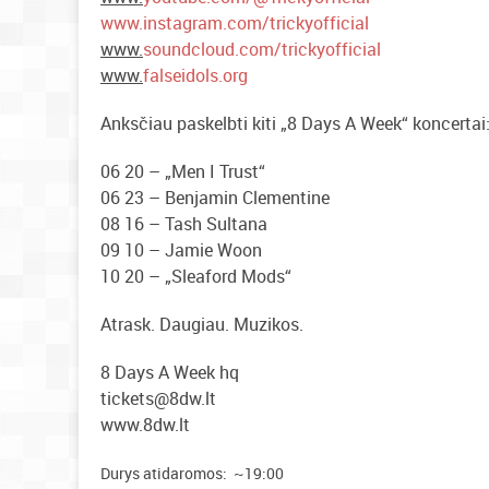
www.instagram.com/trickyofficial
www.
soundcloud.com/trickyofficial
www.
falseidols.org
Anksčiau paskelbti kiti „8 Days A Week“ koncertai
06 20 – „Men I Trust“
06 23 – Benjamin Clementine
08 16 – Tash Sultana
09 10 – Jamie Woon
10 20 – „Sleaford Mods“
Atrask. Daugiau. Muzikos.
8 Days A Week hq
tickets@8dw.lt
www.8dw.lt
Durys atidaromos: ~19:00