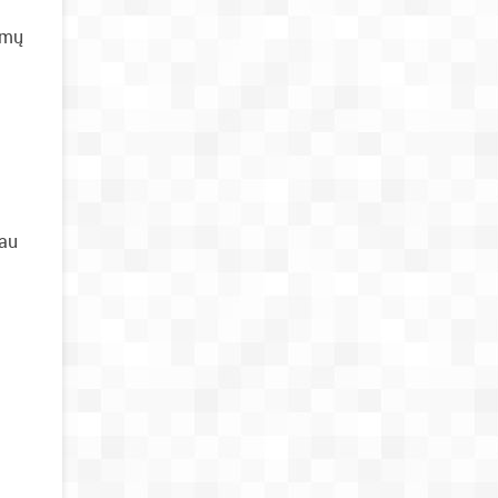
bumų
jau