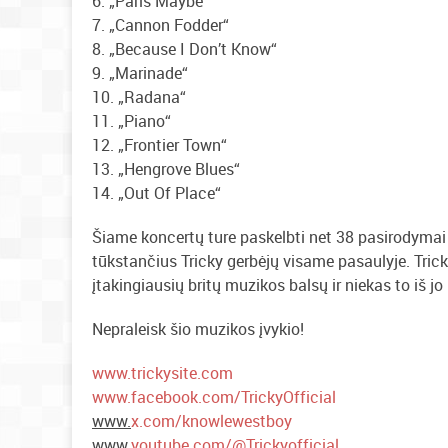
6. „Paris Maybe“
7. „Cannon Fodder“
8. „Because I Don’t Know“
9. „Marinade“
10. „Radana“
11. „Piano“
12. „Frontier Town“
13. „Hengrove Blues“
14. „Out Of Place“
Šiame koncertų ture paskelbti net 38 pasirodymai 
tūkstančius Tricky gerbėjų visame pasaulyje. Tric
įtakingiausių britų muzikos balsų ir niekas to iš jo
Nepraleisk šio muzikos įvykio!
www.trickysite.com
www.facebook.com/TrickyOfficial
www.
x.com/knowlewestboy
www.
youtube.com/@Trickyofficial