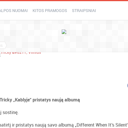
ALPOS NUOMAI
KITOS PRAMOGOS
STRAIPSNIAI
us
s Tricky „Kablyje“ pristatys naują albumą
į sostinę.
atirtį ir pristatys naują savo albumą „Different When It’s Silent