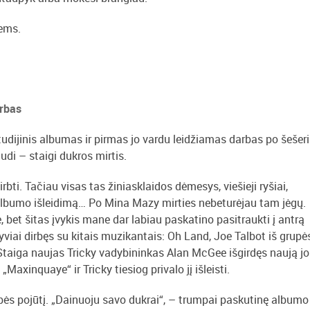
iems.
arbas
studijinis albumas ir pirmas jo vardu leidžiamas darbas po šešer
udi – staigi dukros mirtis.
rbti. Tačiau visas tas žiniasklaidos dėmesys, viešieji ryšiai,
jo albumo išleidimą… Po Mina Mazy mirties nebeturėjau tam jėgų.
bet šitas įvykis mane dar labiau paskatino pasitraukti į antrą
viai dirbęs su kitais muzikantais: Oh Land, Joe Talbot iš grupė
 Staiga naujas Tricky vadybininkas Alan McGee išgirdęs naują jo
„Maxinquaye“ ir Tricky tiesiog privalo jį išleisti.
bės pojūtį. „Dainuoju savo dukrai“, – trumpai paskutinę albumo