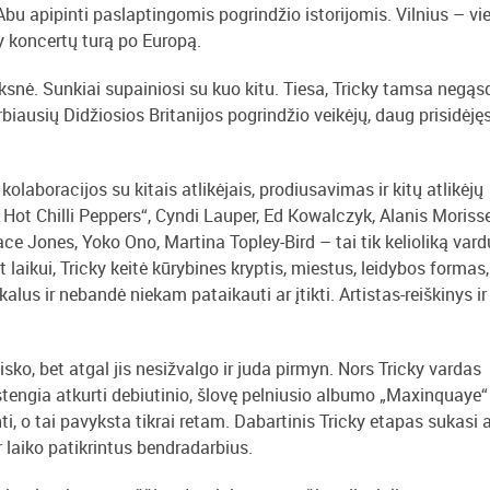
 Abu apipinti paslaptingomis pogrindžio istorijomis. Vilnius – vi
ky koncertų turą po Europą.
ksnė. Sunkiai supainiosi su kuo kitu. Tiesa, Tricky tamsa negąs
arbiausių Didžiosios Britanijos pogrindžio veikėjų, daug prisidėjęs
kolaboracijos su kitais atlikėjais, prodiusavimas ir kitų atlikėjų
 Hot Chilli Peppers“, Cyndi Lauper, Ed Kowalczyk, Alanis Morisse
ace Jones, Yoko Ono, Martina Topley-Bird – tai tik kelioliką vardų
 laikui, Tricky keitė kūrybines kryptis, miestus, leidybos formas,
alus ir nebandė niekam pataikauti ar įtikti. Artistas-reiškinys ir
visko, bet atgal jis nesižvalgo ir juda pirmyn. Nors Tricky vardas
istengia atkurti debiutinio, šlovę pelniusio albumo „Maxinquaye“
ti, o tai pavyksta tikrai retam. Dabartinis Tricky etapas sukasi 
r laiko patikrintus bendradarbius.