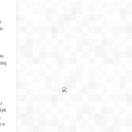
s
rn
au
sių
u
ašyk
s
 ir