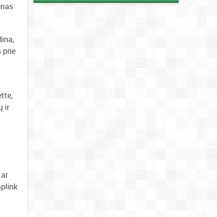
enas
dina,
 prie
tte,
 ir
 ar
aplink