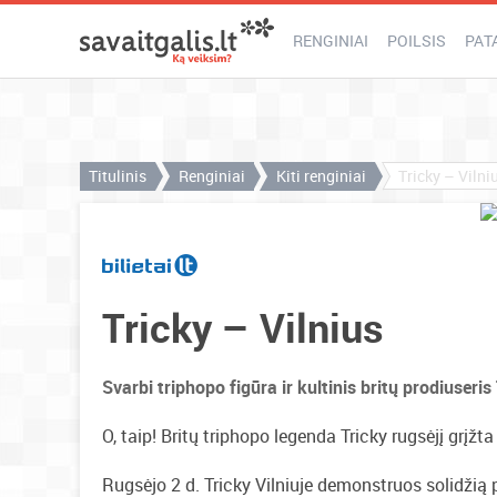
RENGINIAI
POILSIS
PAT
Titulinis
Renginiai
Kiti renginiai
Tricky – Vilni
Tricky – Vilnius
Svarbi triphopo figūra ir kultinis britų prodiuseri
O, taip! Britų triphopo legenda Tricky rugsėjį grįžta 
Rugsėjo 2 d. Tricky Vilniuje demonstruos solidžią p