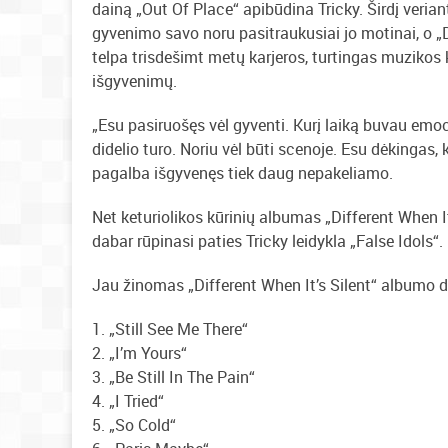
dainą „Out Of Place“ apibūdina Tricky. Širdį veri
gyvenimo savo noru pasitraukusiai jo motinai, o „D
telpa trisdešimt metų karjeros, turtingas muzikos 
išgyvenimų.
„Esu pasiruošęs vėl gyventi. Kurį laiką buvau emoc
didelio turo. Noriu vėl būti scenoje. Esu dėkingas,
pagalba išgyvenęs tiek daug nepakeliamo.
Net keturiolikos kūrinių albumas „Different When It
dabar rūpinasi paties Tricky leidykla „False Idols“.
Jau žinomas „Different When It’s Silent“ albumo 
1. „Still See Me There“
2. „I’m Yours“
3. „Be Still In The Pain“
4. „I Tried“
5. „So Cold“