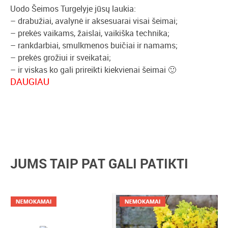
Uodo Šeimos Turgelyje jūsų laukia:
– drabužiai, avalynė ir aksesuarai visai šeimai;
– prekės vaikams, žaislai, vaikiška technika;
– rankdarbiai, smulkmenos buičiai ir namams;
– prekės grožiui ir sveikatai;
– ir viskas ko gali prireikti kiekvienai šeimai 🙂
DAUGIAU
Prekiauti galima asmeniniais, nebenaudojamais savo
šeimos daiktais: vaikų ir suaugusiųjų drabužiais, avalyne,
žaislais, vaikiškomis prekėmis, daiktais namams ir
laisvalaikiui, knygomis, rankdarbiais ir viskuo, ko
nebereikia jums, bet gali prireikti kitiems 🙂
JUMS TAIP PAT GALI PATIKTI
Įėjimas NEMOKAMAS, nes šypsena nieko nekainuoja 🙂
VARTOKITE ATSAKINGAI IR PRASMINGAI!