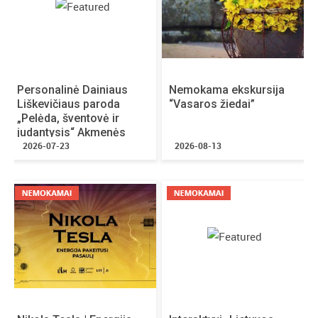
Personalinė Dainiaus
Nemokama ekskursija
Liškevičiaus paroda
“Vasaros žiedai”
„Pelėda, šventovė ir
judantysis“ Akmenės
kultūros namuose
2026-07-23
2026-08-13