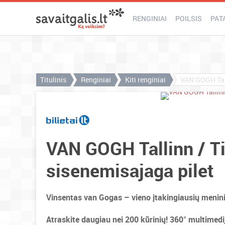
RENGINIAI
POILSIS
PAT
Titulinis
Renginiai
Kiti renginiai
VAN GOGH Tall
VAN GOGH Tallinn / Ti
sisenemisajaga pilet
Vinsentas van Gogas – vieno įtakingiausių meninin
Atraskite daugiau nei 200 kūrinių! 360° multimedij