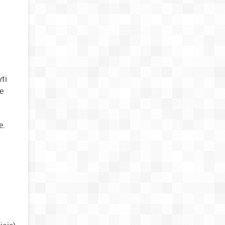
yti
te
e.