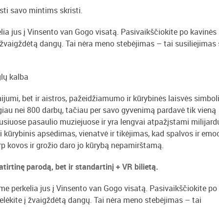
isti savo mintims skristi.
elia jus į Vinsento van Gogo visatą. Pasivaikščiokite po kavinės
 į žvaigždėtą dangų. Tai nėra meno stebėjimas – tai susiliejimas
glų kalba
umi, bet ir aistros, pažeidžiamumo ir kūrybinės laisvės simboli
giau nei 800 darbų, tačiau per savo gyvenimą pardavė tik vieną
usiuose pasaulio muziejuose ir yra lengvai atpažįstami milijard
kūrybinis apsėdimas, vienatvė ir tikėjimas, kad spalvos ir emo
rp kovos ir grožio daro jo kūrybą nepamirštamą.
patirtinę parodą, bet ir standartinį + VR bilietą.
sme perkelia jus į Vinsento van Gogo visatą. Pasivaikščiokite po
gtelėkite į žvaigždėtą dangų. Tai nėra meno stebėjimas – tai