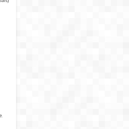
iais)
e.