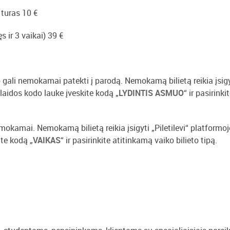
 turas 10 €
 ir 3 vaikai) 39 €
uo gali nemokamai patekti į parodą. Nemokamą bilietą reikia įsig
olaidos kodo lauke įveskite kodą „
LYDINTIS ASMUO
“ ir pasirinki
emokamai. Nemokamą bilietą reikia įsigyti „Piletilevi“ platformoj
te kodą „
VAIKAS
“ ir pasirinkite atitinkamą vaiko bilieto tipą.