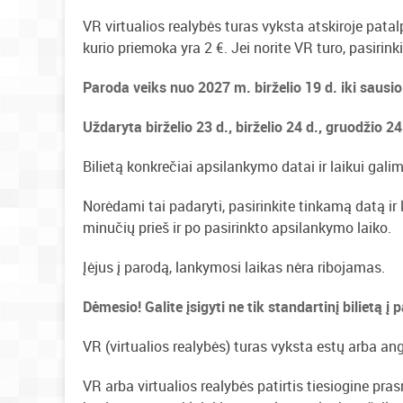
VR virtualios realybės turas vyksta atskiroje patalpo
kurio priemoka yra 2 €. Jei norite VR turo, pasirinki
Paroda veiks nuo 2027 m. birželio 19 d. iki sausi
Uždaryta birželio 23 d., birželio 24 d., gruodžio 24
Bilietą konkrečiai apsilankymo datai ir laikui galima
Norėdami tai padaryti, pasirinkite tinkamą datą ir l
minučių prieš ir po pasirinkto apsilankymo laiko.
Įėjus į parodą, lankymosi laikas nėra ribojamas.
Dėmesio! Galite įsigyti ne tik standartinį bilietą į 
VR (virtualios realybės) turas vyksta estų arba an
VR arba virtualios realybės patirtis tiesiogine pra