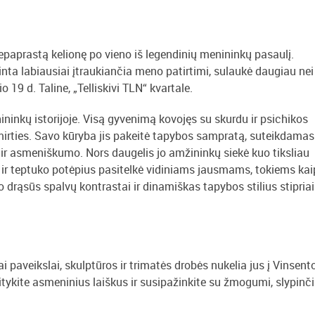
epaprastą kelionę po vieno iš legendinių menininkų pasaulį.
nta labiausiai įtraukiančia meno patirtimi, sulaukė daugiau nei
o 19 d. Taline, „Telliskivi TLN“ kvartale.
ninkų istorijoje. Visą gyvenimą kovojęs su skurdu ir psichikos
irties. Savo kūryba jis pakeitė tapybos sampratą, suteikdamas 
 ir asmeniškumo. Nors daugelis jo amžininkų siekė kuo tiksliau
 ir teptuko potėpius pasitelkė vidiniams jausmams, tokiems kai
Jo drąsūs spalvų kontrastai ir dinamiškas tapybos stilius stipriai
iai paveikslai, skulptūros ir trimatės drobės nukelia jus į Vinsent
aitykite asmeninius laiškus ir susipažinkite su žmogumi, slypinč