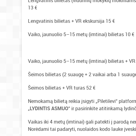
Lengvatinis bilietas (vidurinių mokyklų mokiniams
13 €
Lengvatinis bilietas + VR ekskursija 15 €
Vaiko, jaunuolio 5–15 metų (imtinai) bilietas 10 €
Vaiko, jaunuolio 5–15 metų (imtinai) bilietas + VR
Šeimos bilietas (2 suaugę + 2 vaikai arba 1 suaugęs
Šeimos bilietas + VR turas 52 €
Nemokamą bilietą reikia įsigyti „Piletilevi“ platfo
„
LYDINTIS ASMUO
“ ir pasirinkite atitinkamą lydin
Vaikas iki 4 metų (imtinai) gali patekti į parodą n
Norėdami tai padaryti, nuolaidos kodo lauke įveski