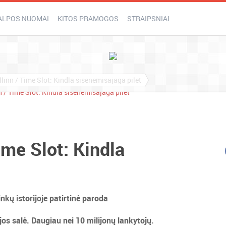
ALPOS NUOMAI
KITOS PRAMOGOS
STRAIPSNIAI
inn / Time Slot: Kindla sisenemisajaga pilet
me Slot: Kindla
kų istorijoje patirtinė paroda
os salė. Daugiau nei 10 milijonų lankytojų.