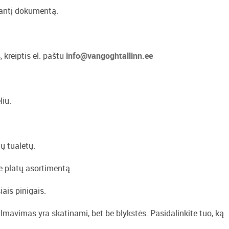
odantį dokumentą.
kreiptis el. paštu
info@vangoghtallinn.ee
liu.
ų tualetų.
te platų asortimentą.
iais pinigais.
lmavimas yra skatinami, bet be blykstės. Pasidalinkite tuo, ką