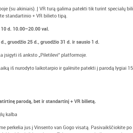
je (su akiniais). Į VR turą galima patekti tik turint specialų bili
te standartinio + VR bilieto tipą.
o 10 d. 10.00–20.00 val.
 d., gruodžio 25 d., gruodžio 31 d. ir sausio 1 d.
 įsigyti iš anksto „Piletilevi“ platformoje.
aiką iš nurodyto laikotarpio ir galėsite patekti į parodą lygiai 15
patirtinę parodą, bet ir standartinį + VR bilietą.
glų kalba
sme perkelia jus į Vinsento van Gogo visatą. Pasivaikščiokite po