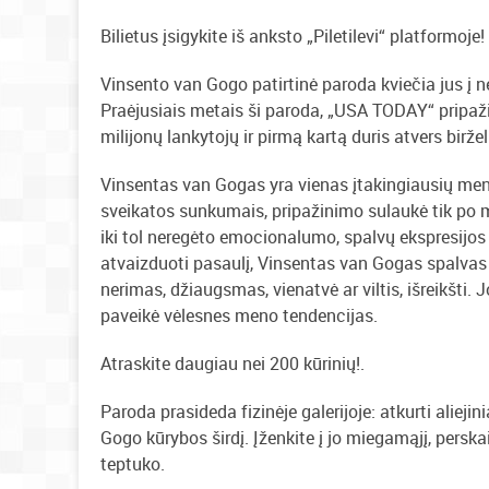
Bilietus įsigykite iš anksto „Piletilevi“ platformoje!
Vinsento van Gogo patirtinė paroda kviečia jus į n
Praėjusiais metais ši paroda, „USA TODAY“ pripaži
milijonų lankytojų ir pirmą kartą duris atvers birželi
Vinsentas van Gogas yra vienas įtakingiausių meni
sveikatos sunkumais, pripažinimo sulaukė tik po m
iki tol neregėto emocionalumo, spalvų ekspresijos
atvaizduoti pasaulį, Vinsentas van Gogas spalvas
nerimas, džiaugsmas, vienatvė ar viltis, išreikšti. 
paveikė vėlesnes meno tendencijas.
Atraskite daugiau nei 200 kūrinių!.
Paroda prasideda fizinėje galerijoje: atkurti aliejin
Gogo kūrybos širdį. Įženkite į jo miegamąjį, persk
teptuko.