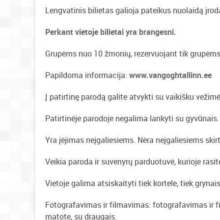
Lengvatinis bilietas galioja pateikus nuolaidą įr
Perkant vietoje bilietai yra brangesni.
Grupėms nuo 10 žmonių, rezervuojant tik grupėms, 
Papildoma informacija:
www.vangoghtallinn.ee
Į patirtinę parodą galite atvykti su vaikišku vežimė
Patirtinėje parodoje negalima lankyti su gyvūnais.
Yra įėjimas neįgaliesiems. Nėra neįgaliesiems skirt
Veikia paroda ir suvenyrų parduotuvė, kurioje rasi
Vietoje galima atsiskaityti tiek kortele, tiek grynais
Fotografavimas ir filmavimas: fotografavimas ir fi
matote, su draugais.