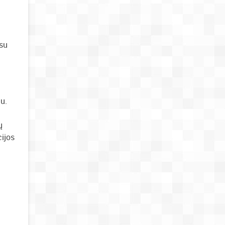
 su
u.
ų
cijos