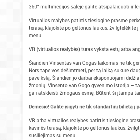
360° multimedijos salėje galite atsipalaiduoti ir le
Virtualios realybės patirtis tiesiogine prasme perk
terasą, klajokite po geltonus laukus, žvilgtelėkite
menu.
VR (virtualios realybės) turas vyksta estų arba an
Šiandien Vinsentas van Gogas laikomas ne tik genij
Nors tapė vos dešimtmetį, per tą laiką sukūrė dau
paveikslą. Šiandien jo darbai eksponuojami didžia
žmonių. Vinsento van Gogo gyvenimo istorija – tai 
gali atskleisti žmogaus esmę. Būtent ši įtampa ta
Dėmesio! Galite įsigyti ne tik standartinį bilietą į 
VR arba virtualios realybės patirtis tiesiogine pra
kavinės terasą, klajokite po geltonus laukus, žvil
susiliejimas su menu.