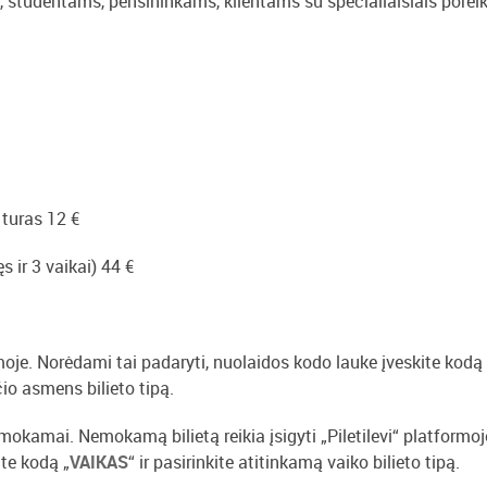
, studentams, pensininkams, klientams su specialiaisiais poreik
 turas 12 €
 ir 3 vaikai) 44 €
rmoje. Norėdami tai padaryti, nuolaidos kodo lauke įveskite kodą
čio asmens bilieto tipą.
emokamai. Nemokamą bilietą reikia įsigyti „Piletilevi“ platformoj
te kodą „
VAIKAS
“ ir pasirinkite atitinkamą vaiko bilieto tipą.