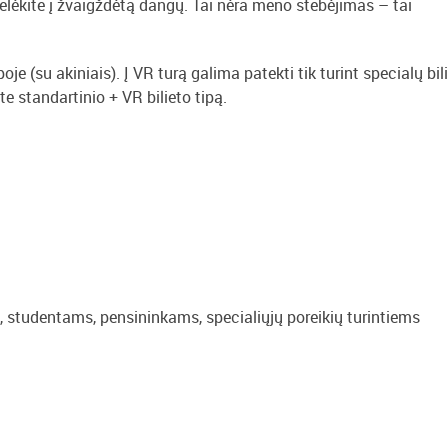
gtelėkite į žvaigždėtą dangų. Tai nėra meno stebėjimas – tai
je (su akiniais). Į VR turą galima patekti tik turint specialų bili
te standartinio + VR bilieto tipą.
, studentams, pensininkams, specialiųjų poreikių turintiems