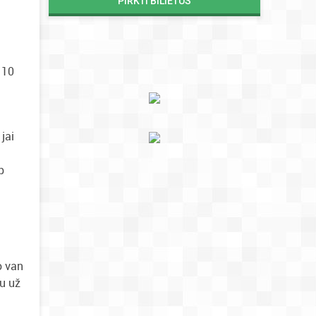
PIRKTI BILIETUS
 10
jai
p
o van
iu už