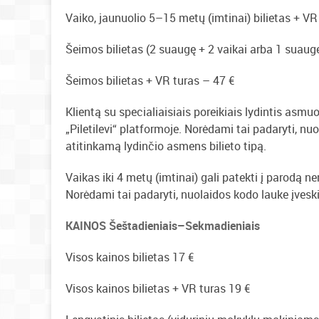
Vaiko, jaunuolio 5–15 metų (imtinai) bilietas + VR
Šeimos bilietas (2 suaugę + 2 vaikai arba 1 suaugęs
Šeimos bilietas + VR turas – 47 €
Klientą su specialiaisiais poreikiais lydintis asm
„Piletilevi“ platformoje. Norėdami tai padaryti, nu
atitinkamą lydinčio asmens bilieto tipą.
Vaikas iki 4 metų (imtinai) gali patekti į parodą n
Norėdami tai padaryti, nuolaidos kodo lauke įveski
KAINOS Šeštadieniais–Sekmadieniais
Visos kainos bilietas 17 €
Visos kainos bilietas + VR turas 19 €