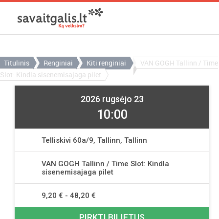
Titulinis
Renginiai
Kiti renginiai
VAN GOGH Tallinn / Time
Slot: Kindla sisenemisajaga pilet
2026 rugsėjo 23
10:00
Telliskivi 60a/9, Tallinn, Tallinn
VAN GOGH Tallinn / Time Slot: Kindla
sisenemisajaga pilet
9,20 € - 48,20 €
PIRKTI BILIETUS