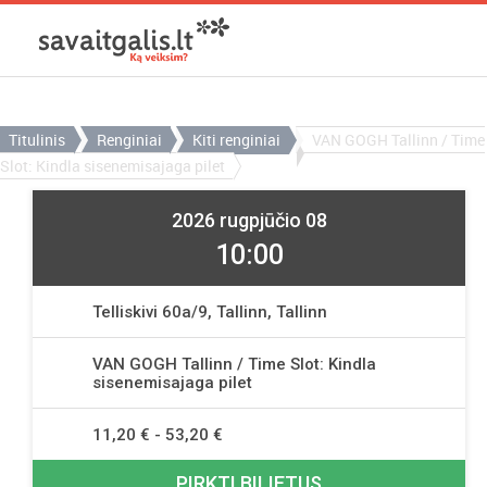
Titulinis
Renginiai
Kiti renginiai
VAN GOGH Tallinn / Time
Slot: Kindla sisenemisajaga pilet
2026 rugpjūčio 08
10:00
Telliskivi 60a/9, Tallinn, Tallinn
VAN GOGH Tallinn / Time Slot: Kindla
sisenemisajaga pilet
11,20 € - 53,20 €
PIRKTI BILIETUS