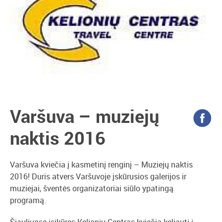
Varšuva – muziejų
naktis 2016
Varšuva kviečia į kasmetinį renginį – Muziejų naktis
2016! Duris atvers Varšuvoje įskūrusios galerijos ir
muziejai, šventės organizatoriai siūlo ypatingą
programą.
Šiauliuose įsikūręs Kelionių Centras kviečia keliauti į