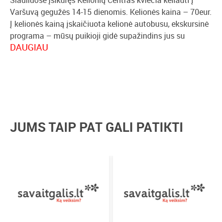
Varšuvą gegužės 14-15 dienomis. Kelionės kaina – 70eur.
Į kelionės kainą įskaičiuota kelionė autobusu, ekskursinė
programa – mūsų puikioji gidė supažindins jus su
DAUGIAU
Varšuvos įdomybėmis, nakvynė viešbutyje su pusryčiais.
Daugiau informacijos www.travelcentre.lt arba
telefonu/el.paštu +37064219000
travelagent@splius.lt
JUMS TAIP PAT GALI PATIKTI