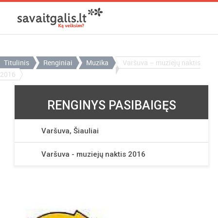
Titulinis
Renginiai
Muzika
Varšuva – muziejų naktis
2016
RENGINYS PASIBAIGĘS
Varšuva, Šiauliai
Varšuva - muziejų naktis 2016