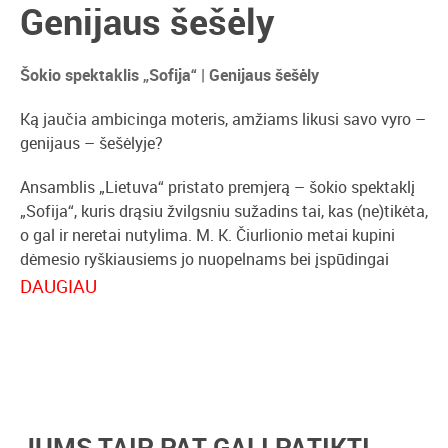
Genijaus šešėly
Šokio spektaklis „Sofija“ | Genijaus šešėly
Ką jaučia ambicinga moteris, amžiams likusi savo vyro –
genijaus – šešėlyje?
Ansamblis „Lietuva“ pristato premjerą – šokio spektaklį
„Sofija“, kuris drąsiu žvilgsniu sužadins tai, kas (ne)tikėta,
o gal ir neretai nutylima. M. K. Čiurlionio metai kupini
dėmesio ryškiausiems jo nuopelnams bei įspūdingai
menininko biografijai, kas spektaklio kūrėjus įkvėpė
DAUGIAU
priešingam sumanymui – itin jautriai ir atvirai
(iš)pažinčiai su jo didžiąja mūza Sofija Kymantaite –
Čiurlioniene.
„Laikas atsigręžti į žmogų, kuris geriausiai suprato,
giliausiai išjautė M.K. Čiurlionio genialumą esamuoju
JUMS TAIP PAT GALI PATIKTI
laiku. Žmogų, kuris, mūsų nuomone, nepelnytai liko savo