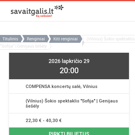
Titulinis
Renginiai
Kiti renginiai
(Vilnius) Šokio spektaklis
”Sofija” | Genijaus šešėly
2026 lapkričio 29
20:00
COMPENSA koncertų salė, Vilnius
(Vilnius) Šokio spektaklis ''Sofija'' | Genijaus
šešėly
22,30 € - 40,30 €
PIRKTI BILIETUS