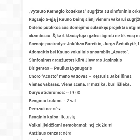
„Vytauto Kernagio kodeksas“ sugrįžta su simfoniniu ork
Rugsejo 5-ąją į Kauno Dainų slėnį vienam vakarui sugrįžt
Didelio publikos susidomėjimo sulaukęs projektas atgims
skambesiu. Šįkart klausytojai galės išgirsti ne tik visų m
Scenoje pasirodys: Jokūbas Bareikis, Jurga Šeduikytė, L
Adomaitis bei Kauno vokalinis ansamblis „Acusto“.
Simfonines aranžuotes kūrė Jievaras Jasinskis
Dirigentas – Paulius Lygnugaris
Choro “Acusto” meno vadovas – Kęstutis Jakeliūnas
Vienas vakaras. Viena scena. Ir muzika, kuri išlieka.
Durys atidaromos:
~19:00
Renginio trukmė:
~2 val.
Pertraukos:
nėra
Renginio kalba:
lietuvių
Vaikai įleidžiami nemokamai:
neįleidžiami
Amžiaus cenzas:
nėra