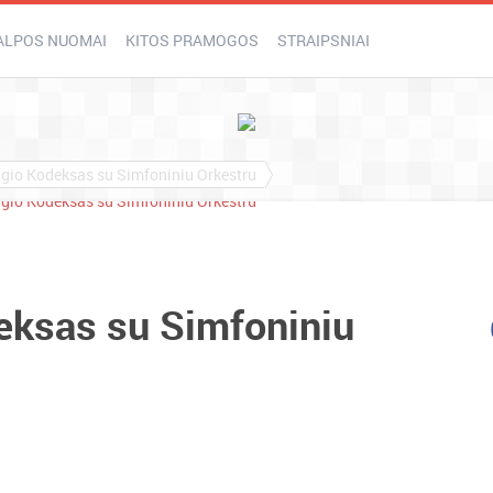
ALPOS NUOMAI
KITOS PRAMOGOS
STRAIPSNIAI
gio Kodeksas su Simfoniniu Orkestru
eksas su Simfoniniu