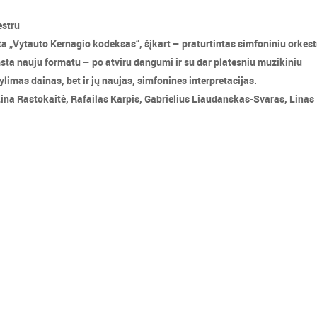
estru
a „Vytauto Kernagio kodeksas“, šįkart – praturtintas simfoniniu orkest
ta nauju formatu – po atviru dangumi ir su dar platesniu muzikiniu
ylimas dainas, bet ir jų naujas, simfonines interpretacijas.
ina Rastokaitė, Rafailas Karpis, Gabrielius Liaudanskas-Svaras, Linas