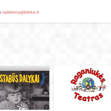
is
vipklientai@bilietai.lt