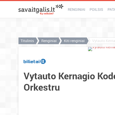
RENGINIAI
POILSIS
PAT
Titulinis
Renginiai
Kiti renginiai
Vytauto Kerna
Vytauto Kernagio Kod
Orkestru