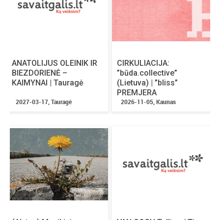
https://youtu.be/zrOarDbU_5Q?si=fT9vxkj1Q95zsPhf
ANATOLIJUS OLEINIK IR
CIRKULIACIJA:
https://youtu.be/lBGcloF8LIY?si=JxUp-Q0CwdNI9M10
BIEZDORIENĖ –
”būda.collective”
KAIMYNAI | Tauragė
(Lietuva) | ”bliss”
#BalticHive
PREMJERA
2027-03-17, Tauragė
2026-11-05, Kaunas
Perkant 10 ir daugiau bilietų galite kreiptis:
vipklientai@bilietai.lt
Durys atidaromos:
~18:00
Renginio trukmė:
~3:00
Pertraukos:
yra
Renginio kalba:
anglų
Vaikai įleidžiami nemokamai:
iki 6 metų amžiaus imtinai