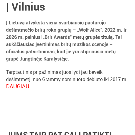
| Vilnius
Į Lietuvą atvyksta viena svarbiausių pastarojo
dešimtmečio britų roko grupių – „Wolf Alice“, 2022 m. ir
2026 m. pelniusi „Brit Awards“ metų grupės titulą. Tai
aukščiausias įvertinimas britų muzikos scenoje –
oficialus patvirtinimas, kad jie yra stipriausia metų
grupė Jungtinėje Karalystėje.
Tarptautinis pripažinimas juos lydi jau beveik
dešimtmetį: nuo Grammy nominuoto debiuto iki 2017 m.
DAUGIAU
albumo „Visions Of A Life“, kuris jiems pelnė dar vieną
prestižinį įvertinimą – „Mercury Music Prize“.
Naujausias jų etapas – pernai pasirodęs albumas „The
Clearing“, įrašytas Los Andžele su „Grammy“ laureatu,
prodiuseriu Gregu Kurstinu. Tai progresyvus grupės
posūkis: vienu metu ir žaismingas, ir rimtas, ir ironiškas, ir
JUMS TAIP PAT GALI PATIKTI