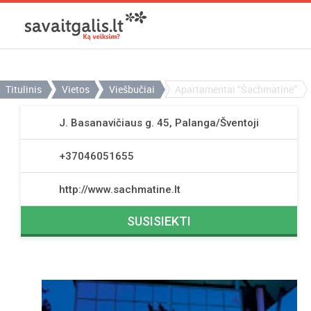
Titulinis
Vietos
Viešbučiai
Apartamentai “Šachmatinė”
J. Basanavičiaus g. 45, Palanga/Šventoji
+37046051655
http://www.sachmatine.lt
SUSISIEKTI