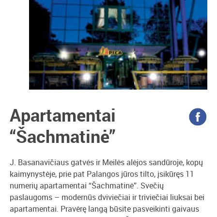
Apartamentai
“Šachmatinė”
J. Basanavičiaus gatvės ir Meilės alėjos sandūroje, kopų
kaimynystėje, prie pat Palangos jūros tilto, įsikūręs 11
numerių apartamentai “Šachmatinė”. Svečių
paslaugoms – modernūs dviviečiai ir triviečiai liuksai bei
apartamentai. Pravėrę langą būsite pasveikinti gaivaus