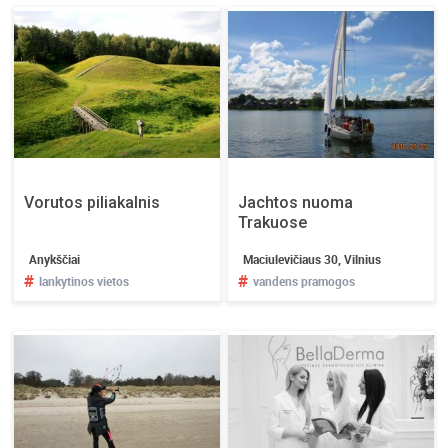
Vorutos piliakalnis
Jachtos nuoma
Trakuose
Anykščiai
Maciulevičiaus 30, Vilnius
#
#
lankytinos vietos
vandens pramogos