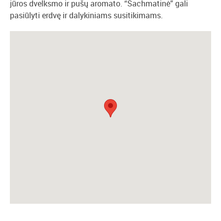
jūros dvelksmo ir pušų aromato. “Šachmatinė” gali
pasiūlyti erdvę ir dalykiniams susitikimams.