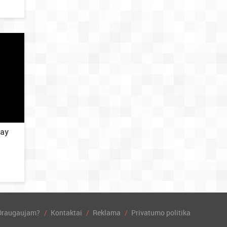
way
Draugaujam?
Kontaktai
Reklama
Privatumo politika