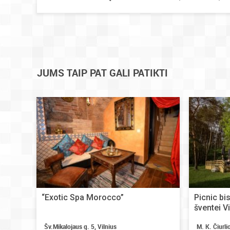
JUMS TAIP PAT GALI PATIKTI
“Exotic Spa Morocco”
Picnic bis
šventei V
Šv.Mikalojaus g. 5, Vilnius
M. K. Čiurli