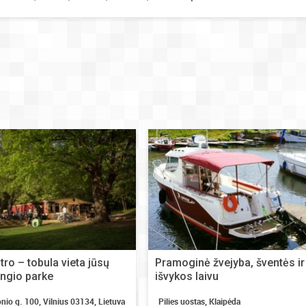
tro – tobula vieta jūsų
Pramoginė žvejyba, šventės ir
ingio parke
išvykos laivu
onio g. 100, Vilnius 03134, Lietuva
Pilies uostas, Klaipėda