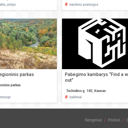
#
lės, pirtys
vandens pramogos
regioninis parkas
Pabėgimo kambarys “Find a 
out”
ioninis parkas
Technikos g. 18E, Kaunas
#
ietuvoje
žaidimai
Renginiai
Poilsis