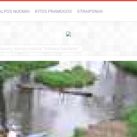
ALPOS NUOMAI
KITOS PRAMOGOS
STRAIPSNIAI
plaustų, kanojų nuoma “Vilniaus baidarės”