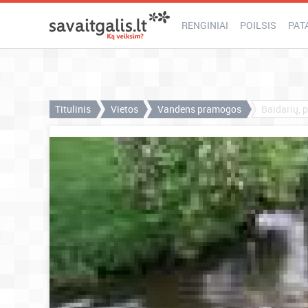
RENGINIAI
POILSIS
PAT
Titulinis
Vietos
Vandens pramogos
Baidarių, 