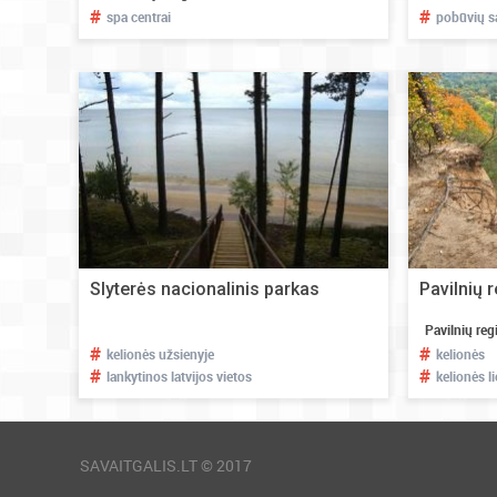
#
#
spa centrai
pobūvių sa
Slyterės nacionalinis parkas
Pavilnių 
Pavilnių reg
#
#
kelionės užsienyje
kelionės
#
#
lankytinos latvijos vietos
kelionės l
SAVAITGALIS.LT © 2017