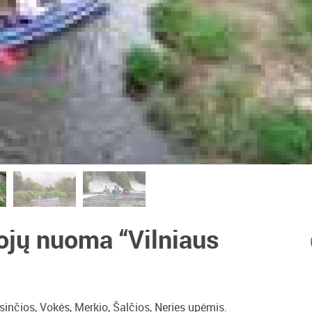
nojų nuoma “Vilniaus
sinčios, Vokės, Merkio, Šalčios, Neries upėmis.