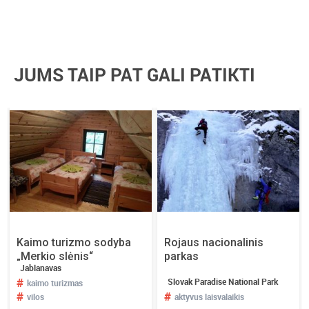
JUMS TAIP PAT GALI PATIKTI
Kaimo turizmo sodyba
Rojaus nacionalinis
„Merkio slėnis“
parkas
Jablanavas
#
Slovak Paradise National Park
kaimo turizmas
#
#
vilos
aktyvus laisvalaikis