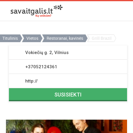
Titulinis
Vietos
Restoranai, kavinės
Grill Brazil
Vokiečių g. 2, Vilnius
+37052124361
http://
SUSISIEKTI